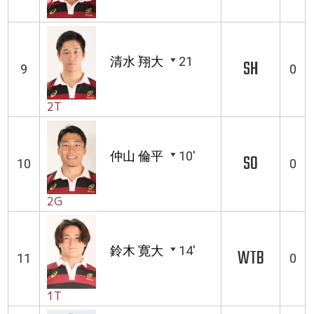
清水 翔大
21
SH
9
0
2T
仲山 倫平
10'
SO
10
0
2G
鈴木 寛大
14'
WTB
11
0
1T