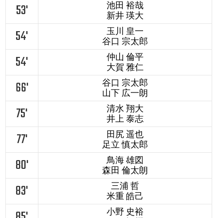
池田 裕哉
53'
新井 瑛大
玉川 皇一
54'
谷口 宗太郎
仲山 倫平
54'
大賀 雅仁
谷口 宗太郎
66'
山下 広一朗
清水 翔大
75'
井上 泰志
田尻 遥也
77'
足立 慎太郎
鳥海 雄図
80'
森田 倫太朗
三浦 哲
83'
米重 皓己
小野 史裕
85'