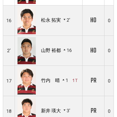
HO
松永 拓実
2'
16
0
HO
山野 裕都
16
2'
0
PR
竹内 晴
1
1T
17
0
PR
新井 瑛大
3'
18
0