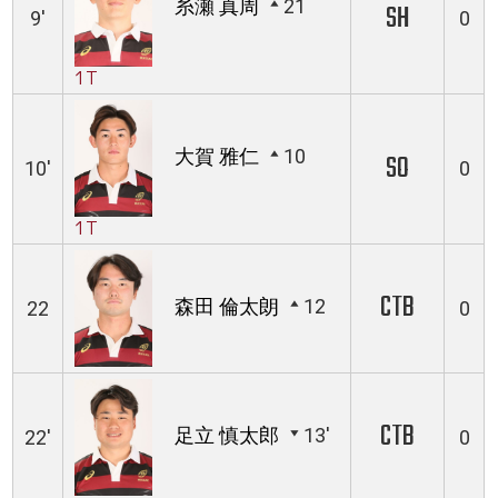
糸瀬 真周
21
SH
9'
0
1T
大賀 雅仁
10
SO
10'
0
1T
CTB
森田 倫太朗
12
22
0
CTB
足立 慎太郎
13'
22'
0