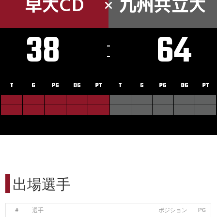
早大CD
九州共立大
38
64
-
-
T
G
PG
DG
PT
T
G
PG
DG
PT
出場選手
#
選手
ポジション
PG