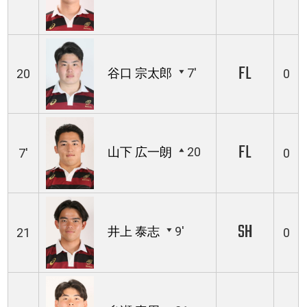
FL
谷口 宗太郎
7'
20
0
FL
山下 広一朗
20
7'
0
SH
井上 泰志
9'
21
0