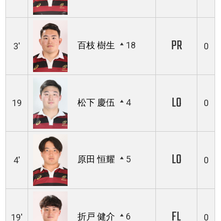
PR
百枝 樹生
18
3'
0
LO
松下 慶伍
4
19
0
LO
原田 恒耀
5
4'
0
FL
折戸 健介
6
19'
0