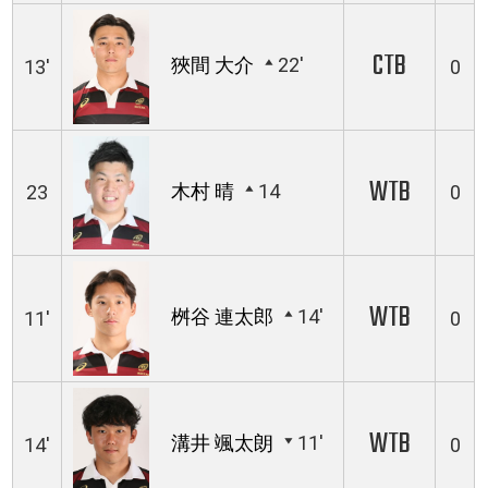
CTB
狹間 大介
22'
13'
0
WTB
木村 晴
14
23
0
WTB
桝谷 連太郎
14'
11'
0
WTB
溝井 颯太朗
11'
14'
0