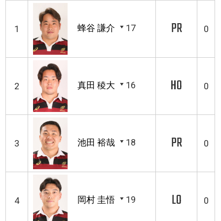
PR
蜂谷 謙介
17
1
0
HO
真田 稜大
16
2
0
PR
池田 裕哉
18
3
0
LO
岡村 圭悟
19
4
0