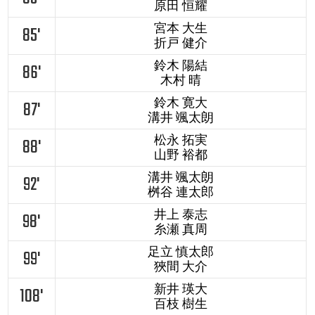
原田 恒耀
宮本 大生
85'
折戸 健介
鈴木 陽結
86'
木村 晴
鈴木 寛大
87'
溝井 颯太朗
松永 拓実
88'
山野 裕都
溝井 颯太朗
92'
桝谷 連太郎
井上 泰志
98'
糸瀬 真周
足立 慎太郎
99'
狹間 大介
新井 瑛大
108'
百枝 樹生