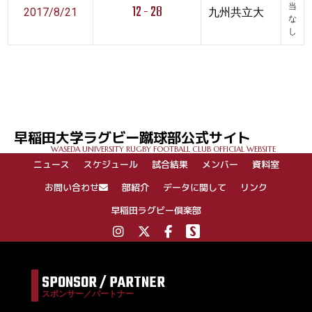
12 - 28
当
2017/8/21
九州共立大
な
し
早稲田大学ラグビー蹴球部公式サイト
WASEDA UNIVERSITY RUGBY FOOTBALL CLUB OFFICIAL WEBSITE
ニュース
スケジュール
試合結果
メンバー
資料室
お問い合わせ
部紹介
データに関して
リンク
早稲田ラグビー倶楽部
SPONSOR / PARTNER
スポンサー／パートナー