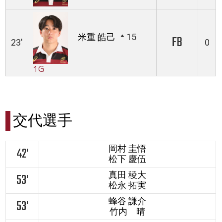
米重 皓己
15
FB
23'
0
1G
交代選手
岡村 圭悟
42'
松下 慶伍
真田 稜大
53'
松永 拓実
蜂谷 謙介
53'
竹内 晴