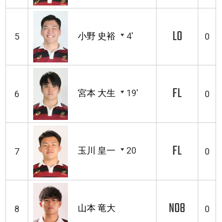
LO
小野 史裕
4'
5
0
FL
宮本 大生
19'
6
0
FL
玉川 皇一
20
7
0
NO8
山本 竜大
8
0