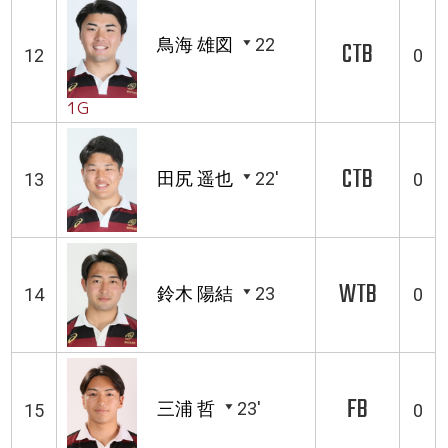
鳥海 雄図
22
CTB
12
0
1G
CTB
田尻 遥也
22'
13
0
WTB
鈴木 陽結
23
14
0
FB
三浦 哲
23'
15
0