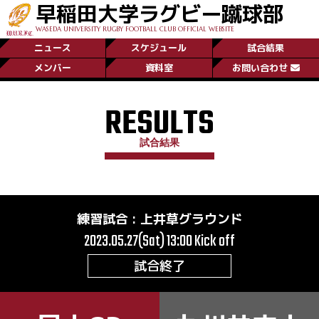
早稲田大学ラグビー蹴球部
WASEDA UNIVERSITY RUGBY FOOTBALL CLUB OFFICIAL WEBSITE
ニュース
スケジュール
試合結果
メンバー
資料室
お問い合わせ
RESULTS
試合結果
練習試合
:
上井草グラウンド
2023.05.27(Sat) 13:00
Kick off
試合終了