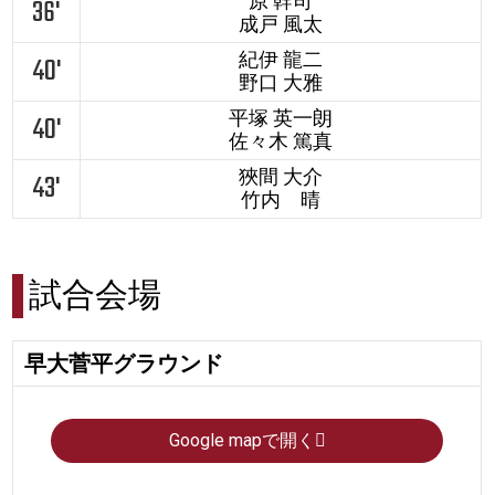
原 幹司
36'
成戸 風太
紀伊 龍二
40'
野口 大雅
平塚 英一朗
40'
佐々木 篤真
狹間 大介
43'
竹内 晴
試合会場
早大菅平グラウンド
Google mapで開く