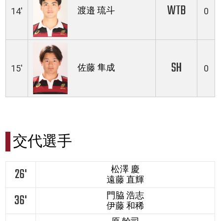
WTB
渡邉 琉斗
14'
0
SH
佐藤 隼成
15'
0
交代選手
松澤 慶
26'
遠藤 直輝
門脇 浩志
36'
伊藤 和稀