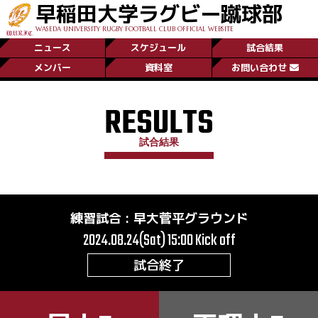
早稲田大学ラグビー蹴球部
WASEDA UNIVERSITY RUGBY FOOTBALL CLUB OFFICIAL WEBSITE
ニュース
スケジュール
試合結果
メンバー
資料室
お問い合わせ
RESULTS
試合結果
練習試合
:
早大菅平グラウンド
2024.08.24(Sat) 15:00
Kick off
試合終了