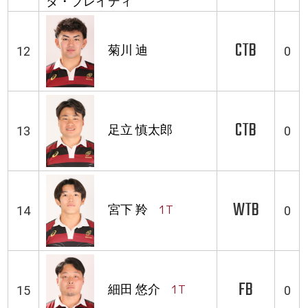
ダ・ブレイディ
CTB
菊川 迪
12
0
CTB
足立 慎太郎
13
0
WTB
宮下 羚
1T
14
0
FB
細田 悠介
1T
15
0