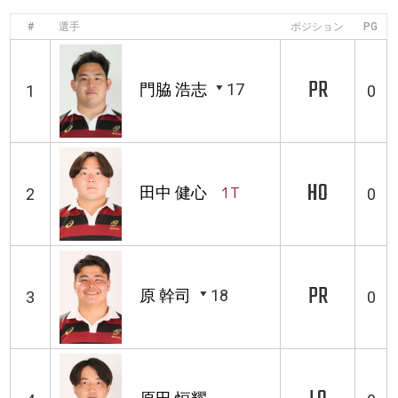
#
選手
ポジション
PG
PR
門脇 浩志
17
1
0
HO
田中 健心
1T
2
0
PR
原 幹司
18
3
0