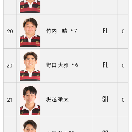
FL
竹内 晴
7
20
0
FL
野口 大雅
6
20'
0
SH
堀越 敬太
21
0