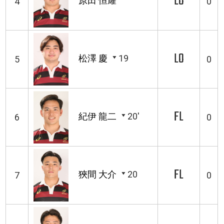
LO
原田 恒耀
4
0
LO
松澤 慶
19
5
0
FL
紀伊 龍二
20'
6
0
FL
狹間 大介
20
7
0