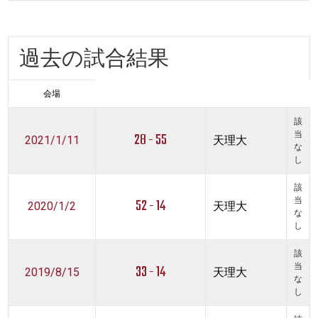
過去の試合結果
会場
該
28 - 55
当
2021/1/11
天理大
な
し
該
52 - 14
当
2020/1/2
天理大
な
し
該
33 - 14
当
2019/8/15
天理大
な
し