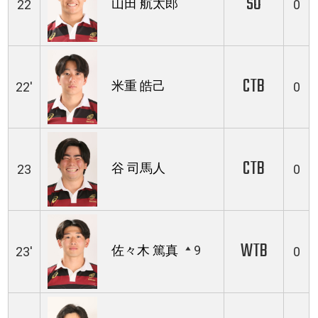
SO
山田 航太郎
22
0
CTB
米重 皓己
22'
0
CTB
谷 司馬人
23
0
WTB
佐々木 篤真
9
23'
0