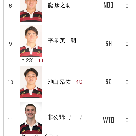
NO8
龍 康之助
8
0
平塚 英一朗
SH
9
0
23'
1T
SO
池山 昂佑
4G
10
0
非公開: リーリー
WTB
11
0