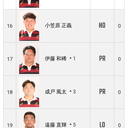
HO
小笠原 正義
16
0
PR
伊藤 和稀
1
17
0
PR
成戸 風太
3
18
0
LO
遠藤 直輝
5
19
0