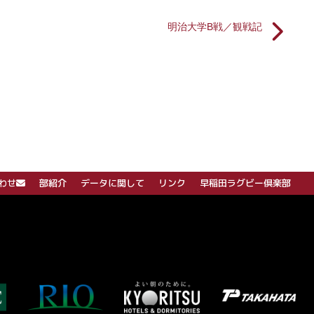
明治大学B戦／観戦記
わせ
部紹介
データに関して
リンク
早稲田ラグビー倶楽部