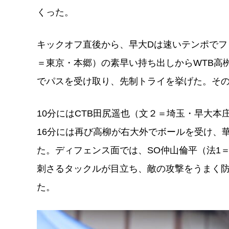
くった。
キックオフ直後から、早大Dは速いテンポでフ
＝東京・本郷）の素早い持ち出しからWTB高
でパスを受け取り、先制トライを挙げた。そ
10分にはCTB田尻遥也（文２＝埼玉・早大
16分には再び高柳が右大外でボールを受け、
た。ディフェンス面では、SO仲山倫平（法1
刺さるタックルが目立ち、敵の攻撃をうまく防ぐ
た。