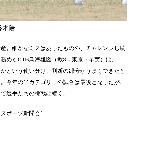
鈴木陽
量産。細かなミスはあったものの、チャレンジし続
務めたCTB鳥海雄図（教3＝東京・早実）は、
のかという使い分け、判断の部分がうまくできたと
る。今年の当カテゴリーの試合は最後となったが、
けて選手たちの挑戦は続く。
田スポーツ新聞会）