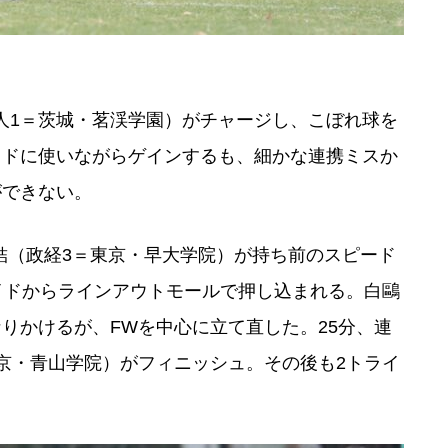
人1＝茨城・茗渓学園）がチャージし、こぼれ球を
イドに使いながらゲインするも、細かな連携ミスか
ができない。
陽結（政経3＝東京・早大学院）が持ち前のスピード
イドからラインアウトモールで押し込まれる。白鷗
なりかけるが、FWを中心に立て直した。25分、連
京・青山学院）がフィニッシュ。その後も2トライ