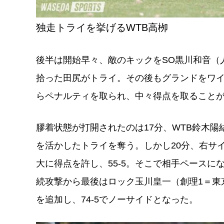
独走トライを挙げるWTB高栁
後半は開始早々、敵のキックをSO黒川和音（
拾った田尻がトライ。その後もグランドをワ
らペナルティを取られ、中々得点を取ること
膠着状態が打開されたのは17分、WTB鈴木
を活かしたトライを奪う。しかし20分、右サ
大に得点を許し、55-5。そこで相手ペースに
続攻撃から最後はロック玉川皇一（創理1＝東
を追加し、74-5でノーサイドとなった。