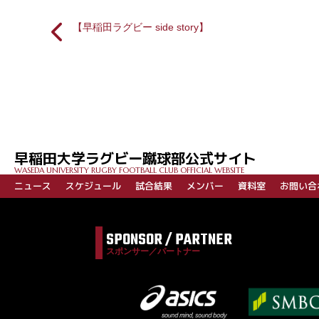
【早稲田ラグビー side story】
投
稿
ナ
ビ
早稲田大学ラグビー蹴球部公式サイト
ゲ
WASEDA UNIVERSITY RUGBY FOOTBALL CLUB OFFICIAL WEBSITE
ー
ニュース
スケジュール
試合結果
メンバー
資料室
お問い合
シ
ョ
SPONSOR / PARTNER
ン
スポンサー／パートナー