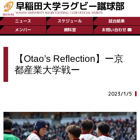
早稲田大学ラグビー蹴球部
WASEDA UNIVERSITY RUGBY FOOTBALL CLUB OFFICIAL WEBSITE
ニュース
スケジュール
試合結果
メンバー
資料室
お問い合わせ
【Otao’s Reflection】ー京
都産業大学戦ー
2023/1/5