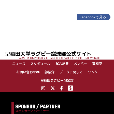
Facebookで見る
投
稿
ナ
ビ
ゲ
早稲田大学ラグビー蹴球部公式サイト
ー
WASEDA UNIVERSITY RUGBY FOOTBALL CLUB OFFICIAL WEBSITE
シ
ニュース
スケジュール
試合結果
メンバー
資料室
ョ
ン
お問い合わせ
部紹介
データに関して
リンク
早稲田ラグビー倶楽部
SPONSOR / PARTNER
スポンサー／パートナー