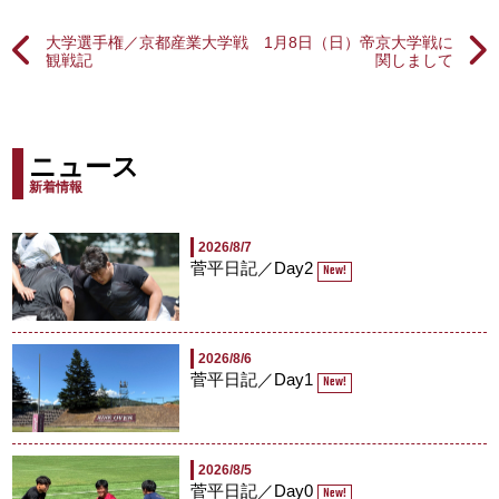
大学選手権／京都産業大学戦
1月8日（日）帝京大学戦に
観戦記
関しまして
ニュース
新着情報
2026/8/7
菅平日記／Day2
New!
2026/8/6
菅平日記／Day1
New!
2026/8/5
菅平日記／Day0
New!