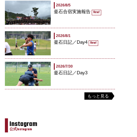
2026/8/5
釜石合宿実施報告
New!
2026/8/1
釜石日記／Day4
New!
2026/7/30
釜石日記／Day3
もっと見る
Instagram
公式Instagram