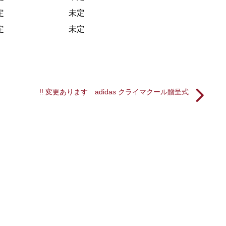
定
未定
定
未定
!! 変更あります adidas クライマクール贈呈式