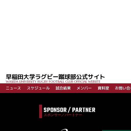
投
稿
ナ
ビ
早稲田大学ラグビー蹴球部公式サイト
ゲ
WASEDA UNIVERSITY RUGBY FOOTBALL CLUB OFFICIAL WEBSITE
ー
ニュース
スケジュール
試合結果
メンバー
資料室
お問い合
シ
ョ
SPONSOR / PARTNER
ン
スポンサー／パートナー