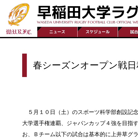
早稲田大学ラ
WASEDA UNIVERSITY RUGBY FOOTBALL CLUB OFFICIAL WE
ニュース
スケジュール
試合
春シーズンオープン戦日
５月１０日（土）のスポーツ科学部創設記念
大学選手権連覇、ジャパンカップ４強を目指
お、Ｂチーム以下の試合は基本的に上井草グ