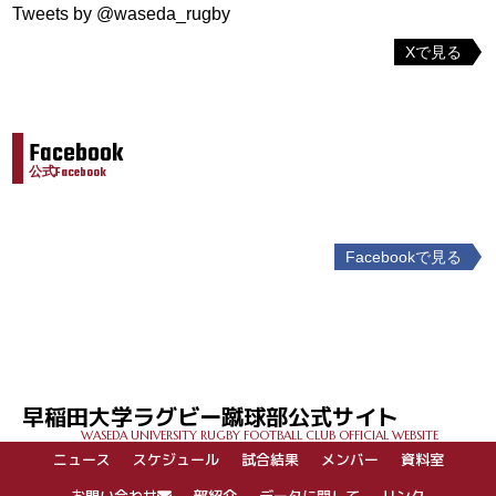
Tweets by @waseda_rugby
Xで見る
Facebook
公式Facebook
Facebookで見る
投
稿
ナ
ビ
ゲ
早稲田大学ラグビー蹴球部公式サイト
ー
WASEDA UNIVERSITY RUGBY FOOTBALL CLUB OFFICIAL WEBSITE
シ
ニュース
スケジュール
試合結果
メンバー
資料室
ョ
ン