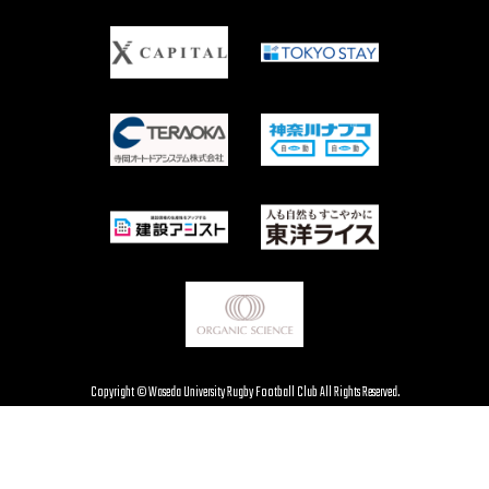
Copyright © Waseda University Rugby Football Club All Rights Reserved.