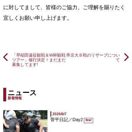
に対してまして、皆様のご協力、ご理解を賜りたく
宜しくお願い申し上げます。
「早稲田遠征観戦＆W杯観戦
帝京大Ｂ戦のリザーブについ
ツアー」催行決定！まだまだ
て
募集してます!
ニュース
新着情報
2026/8/7
菅平日記／Day2
New!