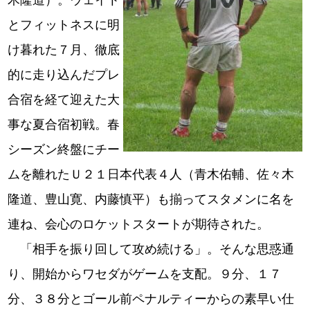
木隆道）。ウェイト
とフィットネスに明
け暮れた７月、徹底
的に走り込んだプレ
合宿を経て迎えた大
事な夏合宿初戦。春
シーズン終盤にチー
ムを離れたＵ２１日本代表４人（青木佑輔、佐々木
隆道、豊山寛、内藤慎平）も揃ってスタメンに名を
連ね、会心のロケットスタートが期待された。
「相手を振り回して攻め続ける」。そんな思惑通
り、開始からワセダがゲームを支配。９分、１７
分、３８分とゴール前ペナルティーからの素早い仕