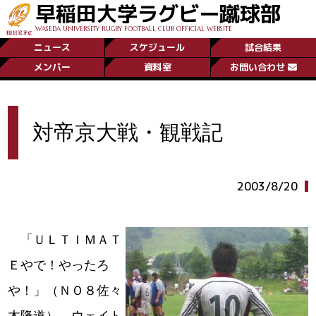
早稲田大学ラグビー蹴球部
WASEDA UNIVERSITY RUGBY FOOTBALL CLUB OFFICIAL WEBSITE
ニュース
スケジュール
試合結果
メンバー
資料室
お問い合わせ
対帝京大戦・観戦記
2003/8/20
「ＵＬＴＩＭＡＴ
Ｅやで！やったろ
や！」（ＮＯ８佐々