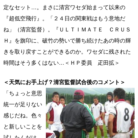
定なセット…。まさに清宮ワセダ始まって以来の
『超低空飛行』。「２４日の関東戦はもう意地だ
ね」（清宮監督）。『ＵＬＴＩＭＡＴＥ ＣＲＵＳ
Ｈ』を旗印に、破竹の勢いで勝ち続けたあの時の輝
きを取り戻すことができるのか。ワセダに残された
時間はそう多くはない…＜ＨＰ委員 疋田拡＞
＜天気にお手上げ？清宮監督試合後のコメント＞
「ちょっと意思
統一が足りない
感じだね。色々
と新しいことを
試したんだけ