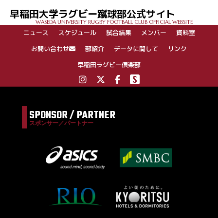
ゲ
早稲田大学ラグビー蹴球部公式サイト
ー
WASEDA UNIVERSITY RUGBY FOOTBALL CLUB OFFICIAL WEBSITE
シ
ニュース
スケジュール
試合結果
メンバー
資料室
ョ
ン
お問い合わせ
部紹介
データに関して
リンク
早稲田ラグビー倶楽部
SPONSOR / PARTNER
スポンサー／パートナー