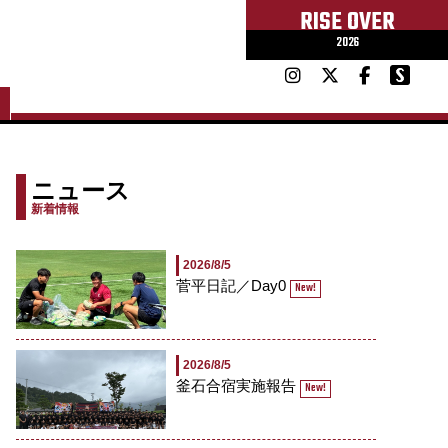
RISE OVER
2026
ニュース
新着情報
2026/8/5
菅平日記／Day0
New!
2026/8/5
釜石合宿実施報告
New!