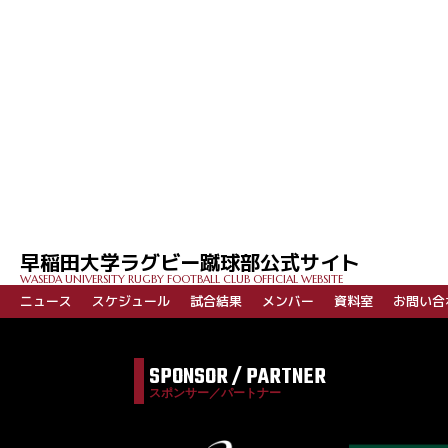
投
稿
ナ
ビ
早稲田大学ラグビー蹴球部公式サイト
ゲ
WASEDA UNIVERSITY RUGBY FOOTBALL CLUB OFFICIAL WEBSITE
ー
ニュース
スケジュール
試合結果
メンバー
資料室
お問い合
シ
ョ
SPONSOR / PARTNER
ン
スポンサー／パートナー