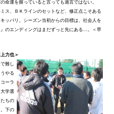
ダの命運を握っていると言っても過言ではない。
ミス、ＢＫラインのセットなど、修正点こそある
はキッパリ。シーズン当初からの目標は、社会人を
組』のエンディングはまだずっと先にある…。＜早
川上力也＞
んで難し
もうやる
カコーラ
。大学選
分たちの
た。下の