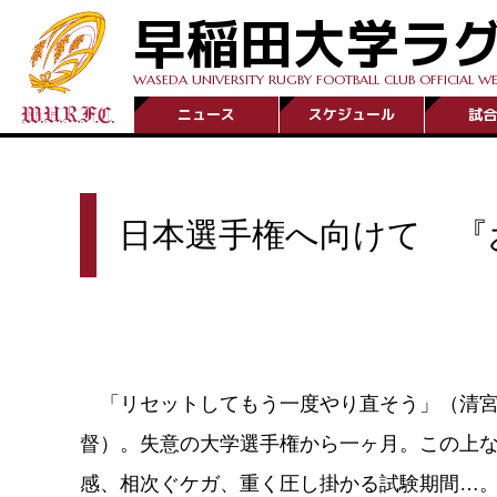
早稲田大学ラ
WASEDA UNIVERSITY RUGBY FOOTBALL CLUB OFFICIAL WE
ニュース
スケジュール
試合
日本選手権へ向けて 『
「リセットしてもう一度やり直そう」（清
督）。失意の大学選手権から一ヶ月。この上
感、相次ぐケガ、重く圧し掛かる試験期間…