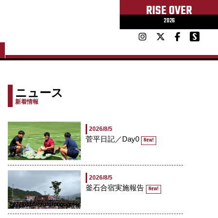
RISE OVER
2026
ニュース
新着情報
2026/8/5
菅平日記／Day0
New!
2026/8/5
釜石合宿実施報告
New!