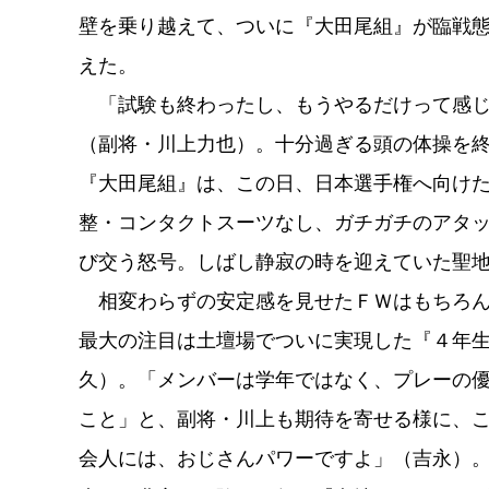
壁を乗り越えて、ついに『大田尾組』が臨戦
えた。
「試験も終わったし、もうやるだけって感じ
（副将・川上力也）。十分過ぎる頭の体操を
『大田尾組』は、この日、日本選手権へ向け
整・コンタクトスーツなし、ガチガチのアタ
び交う怒号。しばし静寂の時を迎えていた聖
相変わらずの安定感を見せたＦＷはもちろん
最大の注目は土壇場でついに実現した『４年
久）。「メンバーは学年ではなく、プレーの
こと」と、副将・川上も期待を寄せる様に、
会人には、おじさんパワーですよ」（吉永）