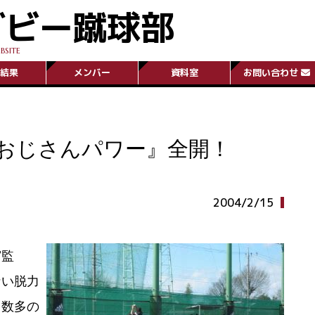
グビー蹴球部
BSITE
結果
メンバー
資料室
お問い合わせ
おじさんパワー』全開！
2004/2/15
宮監
ない脱力
。数多の