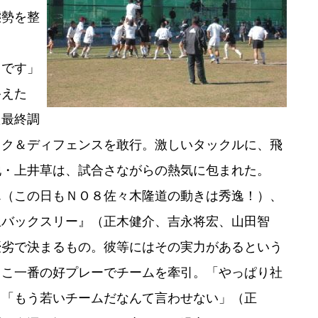
態勢を整
です」
終えた
た最終調
ック＆ディフェンスを敢行。激しいタックルに、飛
地・上井草は、試合さながらの熱気に包まれた。
（この日もＮＯ８佐々木隆道の動きは秀逸！）、
生バックスリー』（正木健介、吉永将宏、山田智
優劣で決まるもの。彼等にはその実力があるという
ここ一番の好プレーでチームを牽引。「やっぱり社
。「もう若いチームだなんて言わせない」（正