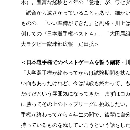
木）。豊富な経験と４年の『意地』が、ワセ
試合から遠ざかっていることもあり、細かい
ものの、「いい準備ができた」と副将・川上
倒しての『日本選手権ベスト４』。『大田尾
大ラグビー蹴球部広報 疋田拡＞
＜日本選手権でのベストゲームを誓う副将・
「大学選手権が終わってからは試験期間を挟
い面もあったけれど、今は試験も終わって、
だけだという雰囲気になってきた。まずはコ
に勝ってその上のトップリーグに挑戦したい
手権が終わってから４年生の間で、後輩に自
持っているものを残していこうという話をし