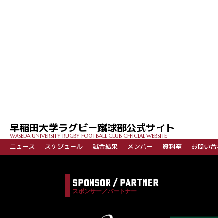
投
稿
ナ
ビ
早稲田大学ラグビー蹴球部公式サイト
ゲ
WASEDA UNIVERSITY RUGBY FOOTBALL CLUB OFFICIAL WEBSITE
ー
ニュース
スケジュール
試合結果
メンバー
資料室
お問い合
シ
ョ
SPONSOR / PARTNER
ン
スポンサー／パートナー