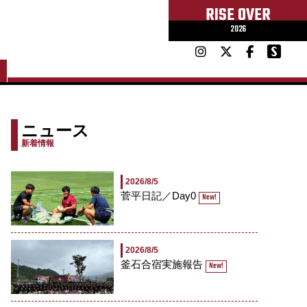
RISE OVER
2026
ニュース
新着情報
2026/8/5
菅平日記／Day0
New!
2026/8/5
釜石合宿実施報告
New!