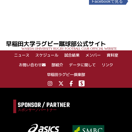
Facebookで見る
投
稿
ナ
ビ
ゲ
早稲田大学ラグビー蹴球部公式サイト
ー
WASEDA UNIVERSITY RUGBY FOOTBALL CLUB OFFICIAL WEBSITE
シ
ニュース
スケジュール
試合結果
メンバー
資料室
ョ
ン
お問い合わせ
部紹介
データに関して
リンク
早稲田ラグビー倶楽部
SPONSOR / PARTNER
スポンサー／パートナー