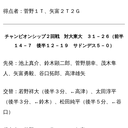
得点者：菅野１Ｔ、矢富２Ｔ２Ｇ
チャンピオンシップ２回戦 対大東大 ３１－２６（前半
１４－７ 後半１２－１９ サドンデス５－０）
先発：池上真介、鈴木顕二郎、菅野朋幸、茂木隼
人、矢富勇毅、谷口拓郎、高津雄矢
交替：若野祥大（後半３分、←高津）、太田淳平
（後半３分、←鈴木）、松田純平（後半５分、←谷
口）