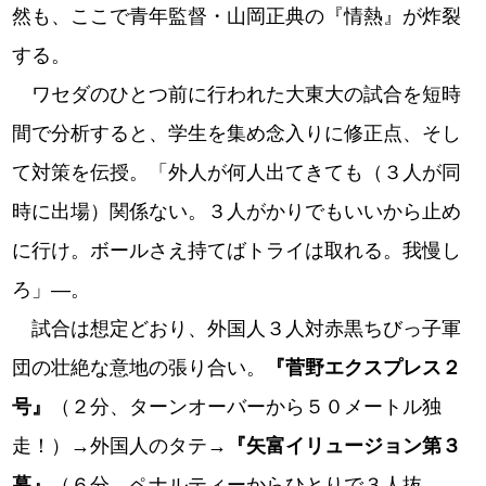
然も、ここで青年監督・山岡正典の『情熱』が炸裂
する。
ワセダのひとつ前に行われた大東大の試合を短時
間で分析すると、学生を集め念入りに修正点、そし
て対策を伝授。「外人が何人出てきても（３人が同
時に出場）関係ない。３人がかりでもいいから止め
に行け。ボールさえ持てばトライは取れる。我慢し
ろ」―。
試合は想定どおり、外国人３人対赤黒ちびっ子軍
団の壮絶な意地の張り合い。
『菅野エクスプレス２
号』
（２分、ターンオーバーから５０メートル独
走！）→外国人のタテ→
『矢富イリュージョン第３
幕』
（６分、ペナルティーからひとりで３人抜