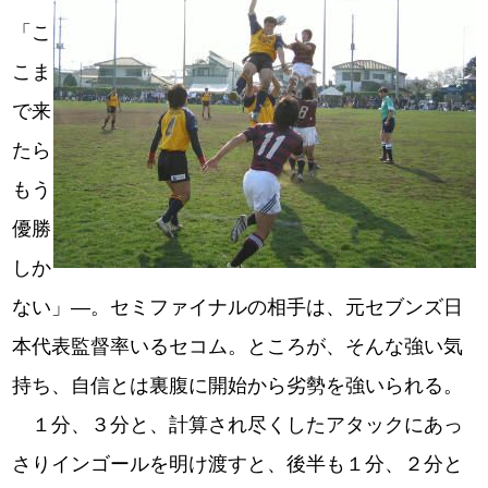
「こ
こま
で来
たら
もう
優勝
しか
ない」―。セミファイナルの相手は、元セブンズ日
本代表監督率いるセコム。ところが、そんな強い気
持ち、自信とは裏腹に開始から劣勢を強いられる。
１分、３分と、計算され尽くしたアタックにあっ
さりインゴールを明け渡すと、後半も１分、２分と