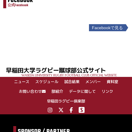
Facebook
公式Facebook
Facebookで見る
投
稿
ナ
ビ
ゲ
早稲田大学ラグビー蹴球部公式サイト
ー
WASEDA UNIVERSITY RUGBY FOOTBALL CLUB OFFICIAL WEBSITE
シ
ニュース
スケジュール
試合結果
メンバー
資料室
ョ
ン
お問い合わせ
部紹介
データに関して
リンク
早稲田ラグビー倶楽部
SPONSOR / PARTNER