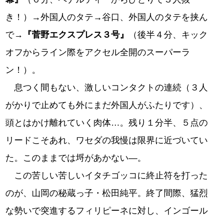
き！）→外国人のタテ→谷口、外国人のタテを挟ん
で→
『菅野エクスプレス３号』
（後半４分、キック
オフからライン際をアクセル全開のスーパーラ
ン！）。
息つく間もない、激しいコンタクトの連続（３人
がかりで止めても外にまだ外国人がふたりです）、
頭とはかけ離れていく肉体…。残り１分半、５点の
リードこそあれ、ワセダの我慢は限界に近づいてい
た。このままでは埒があかない―。
この苦しい苦しいイタチゴッコに終止符を打った
のが、山岡の秘蔵っ子・松田純平。終了間際、猛烈
な勢いで突進するフィリピーネに対し、インゴール