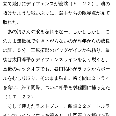
立て続けにディフェンスが崩壊（５－２２）。魂の
抜けたような戦いぶりに、選手たちの限界点が見て
取れた。
あの清さんの涙を忘れるなー。しかししかし、こ
のまま無抵抗で引き下がらないのが昨年からの成長
の証。５分、三原拓郎のビッグゲインから粘り、最
後は太田淳平がディフェンスラインを切り裂くと、
直後のキックオフでも、谷口拓郎がラックからボー
ルをむしり取り、そのまま独走。瞬く間に２トライ
を奪い、終了間際、ついに相手を射程圏に捕らえた
（１７－２２）。
そして迎えたラストプレー。敵陣２２メートルラ
インでラインアウトを得ると、山岡正典が授けた取