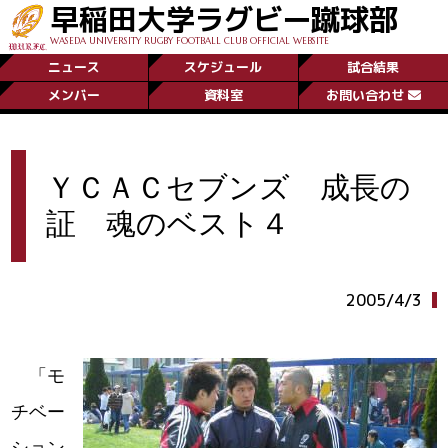
早稲田大学ラグビー蹴球部
WASEDA UNIVERSITY RUGBY FOOTBALL CLUB OFFICIAL WEBSITE
ニュース
スケジュール
試合結果
メンバー
資料室
お問い合わせ
ＹＣＡＣセブンズ 成長の
証 魂のベスト４
2005/4/3
「モ
チベー