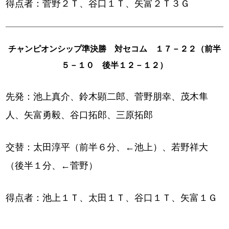
得点者：菅野２Ｔ、谷口１Ｔ、矢富２Ｔ３Ｇ
チャンピオンシップ準決勝 対セコム １７－２２（前半
５－１０ 後半１２－１２）
先発：池上真介、鈴木顕二郎、菅野朋幸、茂木隼
人、矢富勇毅、谷口拓郎、三原拓郎
交替：太田淳平（前半６分、←池上）、若野祥大
（後半１分、←菅野）
得点者：池上１Ｔ、太田１Ｔ、谷口１Ｔ、矢富１Ｇ