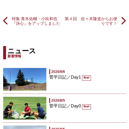
特集 青木佑輔・小吹和也
第４回 佐々木隆道からお便
『決心』をアップしました
りです！
ニュース
新着情報
2026/8/6
菅平日記／Day1
New!
2026/8/5
菅平日記／Day0
New!