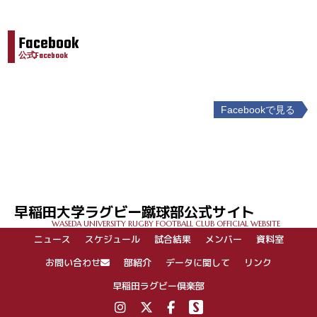
Facebook
公式Facebook
Facebookで見る
投
稿
ナ
ビ
ゲ
早稲田大学ラグビー蹴球部公式サイト
ー
WASEDA UNIVERSITY RUGBY FOOTBALL CLUB OFFICIAL WEBSITE
シ
ニュース
スケジュール
試合結果
メンバー
資料室
ョ
ン
お問い合わせ
部紹介
データに関して
リンク
早稲田ラグビー倶楽部