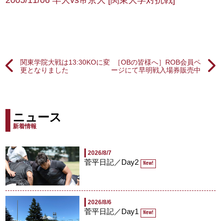
2005/11/06 早大vs帝京大 [関東大学対抗戦]
関東学院大戦は13:30KOに変
［OBの皆様へ］ROB会員ペ
更となりました
ージにて早明戦入場券販売中
ニュース
新着情報
2026/8/7
菅平日記／Day2
New!
2026/8/6
菅平日記／Day1
New!