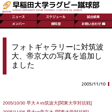
早稲田大学ラグビー蹴球部
WASEDA UNIVERSITY RUGBY FOOTBALL CLUB OFFICIAL WEBSITE
ニュース
スケジュール
試合結果
メンバー
資料室
お問い合わせ
フォトギャラリーに対筑波
大、帝京大の写真を追加し
ました
2005/11/10
2005/10/30 早大Ａvs筑波大[関東大学対抗戦]