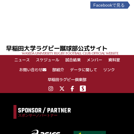
Facebookで見る
投
稿
ナ
ビ
ゲ
早稲田大学ラグビー蹴球部公式サイト
ー
WASEDA UNIVERSITY RUGBY FOOTBALL CLUB OFFICIAL WEBSITE
シ
ニュース
スケジュール
試合結果
メンバー
資料室
ョ
ン
お問い合わせ
部紹介
データに関して
リンク
早稲田ラグビー倶楽部
SPONSOR / PARTNER
スポンサー／パートナー