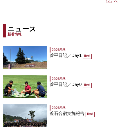
説』へ
ニュース
新着情報
2026/8/6
菅平日記／Day1
New!
2026/8/5
菅平日記／Day0
New!
2026/8/5
釜石合宿実施報告
New!