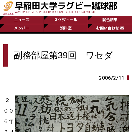
早稲田大学ラグビー蹴球部
WASEDA UNIVERSITY RUGBY FOOTBALL CLUB OFFICIAL WEBSITE
ニュース
スケジュール
試合結果
メンバー
資料室
お問い合わせ
副務部屋第39回 ワセダ
2006/2/11
２
００
６年