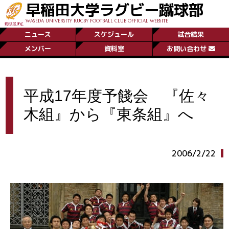
早稲田大学ラグビー蹴球部
WASEDA UNIVERSITY RUGBY FOOTBALL CLUB OFFICIAL WEBSITE
ニュース
スケジュール
試合結果
メンバー
資料室
お問い合わせ
平成17年度予餞会 『佐々
木組』から『東条組』へ
2006/2/22