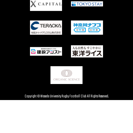
Copyright © Waseda University Rugby Football Club All Rights Reserved.