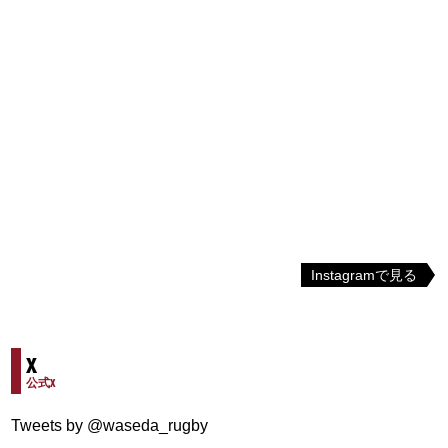
Instagramで見る
X
公式X
Tweets by @waseda_rugby