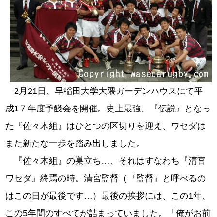
2月21日、早稲田大学大隈ガーデンハウスにて平
成1７年度予餞会を開催。史上最強、『伝説』となっ
た『佐々木組』はひとつの区切りを迎え、ワセダは
また新たな一歩を踏み出しました。
『佐々木組』の巣立ち…、それはすなわち『清宮
ワセダ』終焉の時。清宮監督（『監督』と呼べるの
はこの日が最後です…）最後の挨拶には、この1年、
この5年間のすべてが詰まっていました。「俺がお前