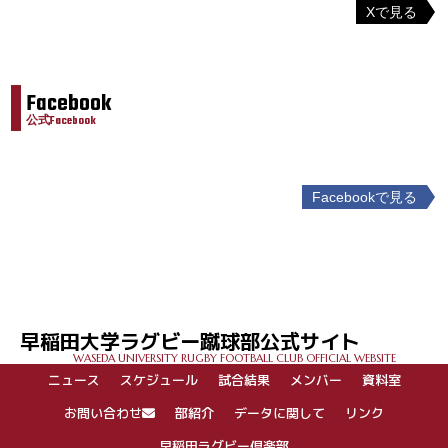
Xで見る
Facebook
公式Facebook
Facebookで見る
投
稿
ナ
ビ
ゲ
早稲田大学ラグビー蹴球部公式サイト
ー
WASEDA UNIVERSITY RUGBY FOOTBALL CLUB OFFICIAL WEBSITE
シ
ニュース
スケジュール
試合結果
メンバー
資料室
ョ
ン
お問い合わせ
部紹介
データに関して
リンク
早稲田ラグビー倶楽部