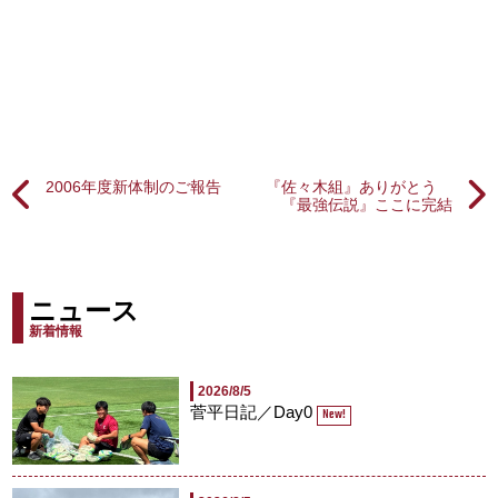
2006年度新体制のご報告
『佐々木組』ありがとう
『最強伝説』ここに完結
ニュース
新着情報
2026/8/5
菅平日記／Day0
New!