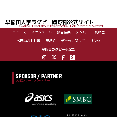
稿
ナ
ビ
ゲ
早稲田大学ラグビー蹴球部公式サイト
ー
WASEDA UNIVERSITY RUGBY FOOTBALL CLUB OFFICIAL WEBSITE
シ
ニュース
スケジュール
試合結果
メンバー
資料室
ョ
ン
お問い合わせ
部紹介
データに関して
リンク
早稲田ラグビー倶楽部
SPONSOR / PARTNER
スポンサー／パートナー