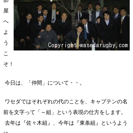
部
屋
へ
よ
う
こ
そ！
今日は、「仲間」について・・。
ワセダではそれぞれの代のことを、キャプテンの名
前を文字って「～組」という表現の仕方をします。
去年は『佐々木組』、今年は『東条組』というよう