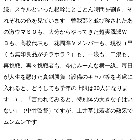
続』スキルといった根幹にとことん時間を割き、そ
れぞれの色を見ています。曽我部と並び称されたあ
の激ウマＳＯも、大分からやってきた超実践派ＷＴ
Ｂも、高校代表も、花園準Ｖメンバーも、現役（早
くも無印良品がチラホラ？）も、一浪も、二浪も、
再挑戦、再々挑戦者も、今はみーんな横一線。毎日
が人生を懸けた真剣勝負（設備のキャパ等を考慮に
入れると、どうしても学年の上限は30人になりま
す…）。「言われてみると、特別体の大きな子はい
ない」（中竹監督）ですが、上井草は若者の熱気で
ムンムンです！