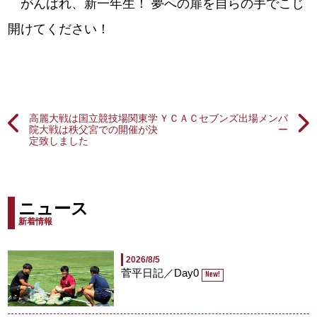
がんばれ、新一年生！ 夢への扉を自らの手でこじ
開けてください！
高麗大戦は国立競技場関東学
ＹＣＡＣセブンズ出場メンバ
院大戦は秩父宮での開催が決
ー
定致しました
ニュース
新着情報
2026/8/5
菅平日記／Day0
New!