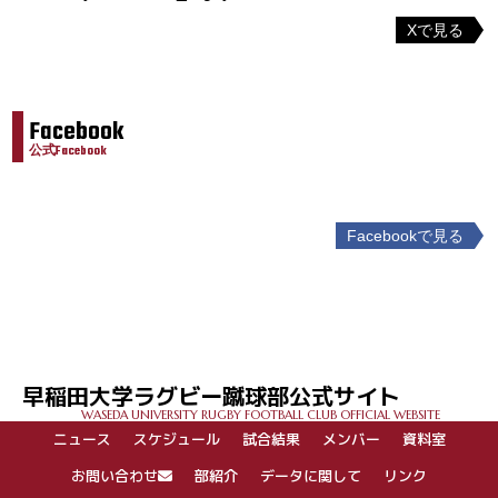
Xで見る
Facebook
公式Facebook
Facebookで見る
投
稿
ナ
ビ
ゲ
早稲田大学ラグビー蹴球部公式サイト
ー
WASEDA UNIVERSITY RUGBY FOOTBALL CLUB OFFICIAL WEBSITE
シ
ニュース
スケジュール
試合結果
メンバー
資料室
ョ
ン
お問い合わせ
部紹介
データに関して
リンク