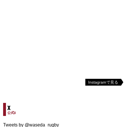
Instagramで見る
X
公式X
Tweets by @waseda_rugby