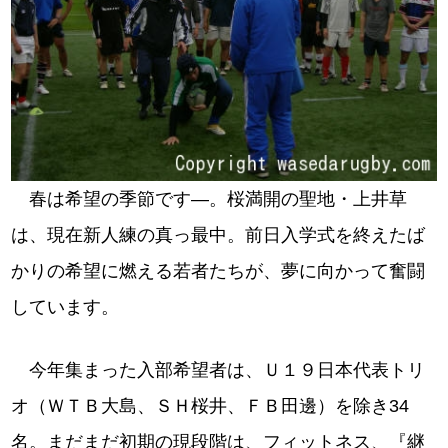
春は希望の季節です―。桜満開の聖地・上井草
は、現在新人練の真っ最中。前日入学式を終えたば
かりの希望に燃える若者たちが、夢に向かって奮闘
しています。
今年集まった入部希望者は、Ｕ１９日本代表トリ
オ（ＷＴＢ大島、ＳＨ桜井、ＦＢ田邊）を除き34
名。まだまだ初期の現段階は、フィットネス、『継