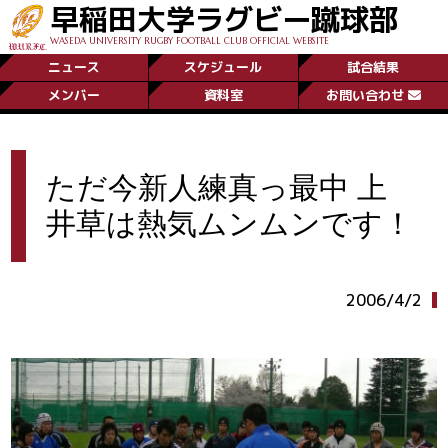
早稲田大学ラグビー蹴球部
WASEDA UNIVERSITY RUGBY FOOTBALL CLUB OFFICIAL WEBSITE
ニュース
スケジュール
試合結果
メンバー
資料室
お問い合わせ
ただ今新人練真っ最中 上
井草は熱気ムンムンです！
2006/4/2