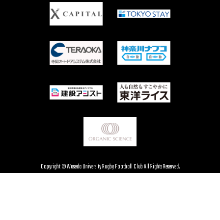
Copyright © Waseda University Rugby Football Club All Rights Reserved.