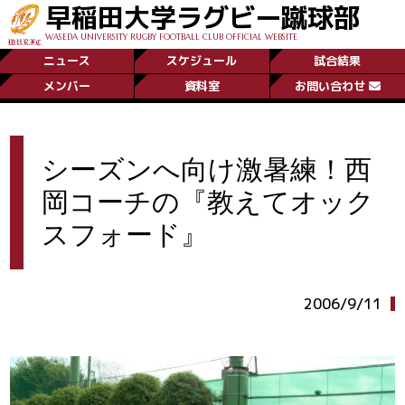
早稲田大学ラグビー蹴球部
WASEDA UNIVERSITY RUGBY FOOTBALL CLUB OFFICIAL WEBSITE
ニュース
スケジュール
試合結果
メンバー
資料室
お問い合わせ
シーズンへ向け激暑練！西
岡コーチの『教えてオック
スフォード』
2006/9/11