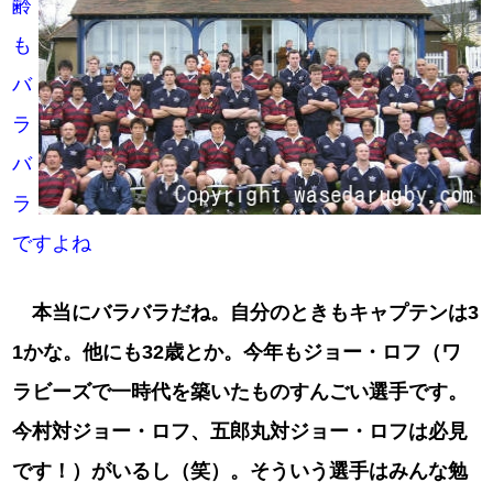
齢
も
バ
ラ
バ
ラ
ですよね
本当にバラバラだね。自分のときもキャプテンは3
1かな。他にも32歳とか。今年もジョー・ロフ（ワ
ラビーズで一時代を築いたものすんごい選手です。
今村対ジョー・ロフ、五郎丸対ジョー・ロフは必見
です！）がいるし（笑）。そういう選手はみんな勉