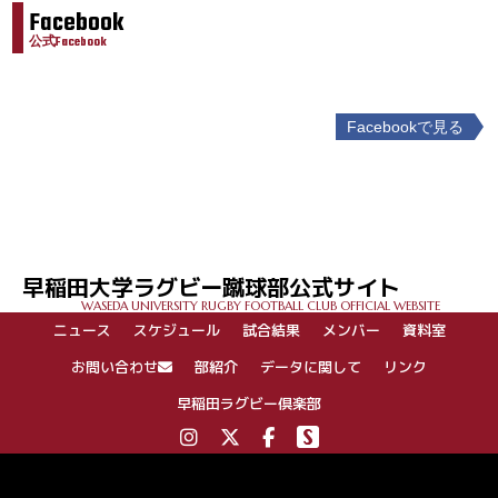
Facebook
公式Facebook
Facebookで見る
投
稿
ナ
ビ
ゲ
早稲田大学ラグビー蹴球部公式サイト
ー
WASEDA UNIVERSITY RUGBY FOOTBALL CLUB OFFICIAL WEBSITE
シ
ニュース
スケジュール
試合結果
メンバー
資料室
ョ
ン
お問い合わせ
部紹介
データに関して
リンク
早稲田ラグビー倶楽部