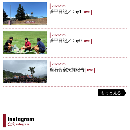
2026/8/6
菅平日記／Day1
New!
2026/8/5
菅平日記／Day0
New!
2026/8/5
釜石合宿実施報告
New!
もっと見る
Instagram
公式Instagram