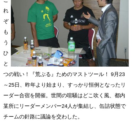
こ
れ
ぞ
も
う
ひ
と
つの戦い！『荒ぶる』ためのマストツール！ 9月23
～25日、昨年より始まり、すっかり恒例となったリ
ーダー合宿を開催。世間の喧騒はどこ吹く風、都内
某所にリーダーメンバー24人が集結し、缶詰状態で
チームの針路に議論を交わした。