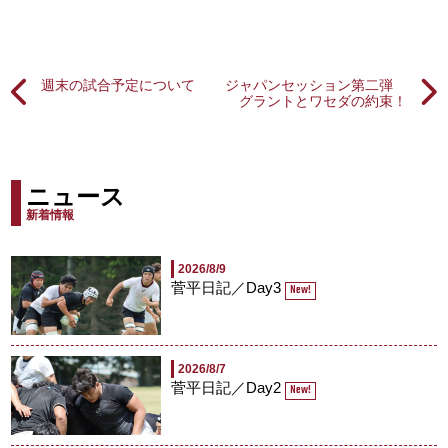
週末の試合予定について
ジャパンセッション第二弾
グラントとワセダの約束！
ニュース
新着情報
2026/8/9
菅平日記／Day3
New!
2026/8/7
菅平日記／Day2
New!