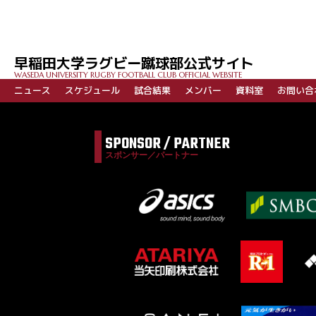
稿
ナ
ビ
早稲田大学ラグビー蹴球部公式サイト
ゲ
WASEDA UNIVERSITY RUGBY FOOTBALL CLUB OFFICIAL WEBSITE
ー
ニュース
スケジュール
試合結果
メンバー
資料室
お問い合
シ
ョ
SPONSOR / PARTNER
ン
スポンサー／パートナー