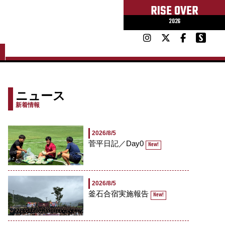
RISE OVER
2026
ニュース
新着情報
2026/8/5
菅平日記／Day0
New!
2026/8/5
釜石合宿実施報告
New!