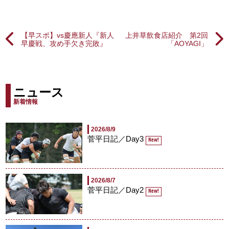
【早スポ】vs慶應新人『新人
上井草飲食店紹介 第2回
早慶戦、攻め手欠き完敗』
「AOYAGI」
ニュース
新着情報
2026/8/9
菅平日記／Day3
New!
2026/8/7
菅平日記／Day2
New!