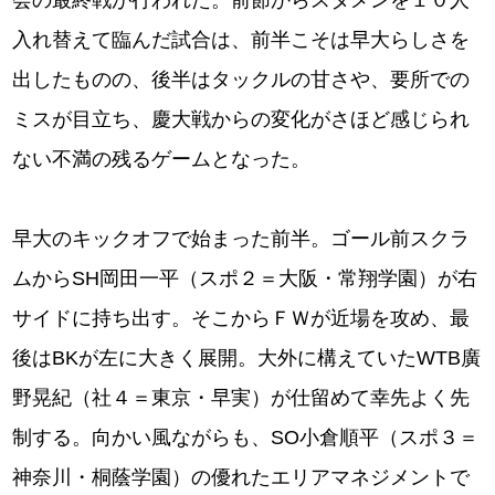
会の最終戦が行われた。前節からスタメンを１０人
入れ替えて臨んだ試合は、前半こそは早大らしさを
出したものの、後半はタックルの甘さや、要所での
ミスが目立ち、慶大戦からの変化がさほど感じられ
ない不満の残るゲームとなった。
早大のキックオフで始まった前半。ゴール前スクラ
ムからSH岡田一平（スポ２＝大阪・常翔学園）が右
サイドに持ち出す。そこからＦＷが近場を攻め、最
後はBKが左に大きく展開。大外に構えていたWTB廣
野晃紀（社４＝東京・早実）が仕留めて幸先よく先
制する。向かい風ながらも、SO小倉順平（スポ３＝
神奈川・桐蔭学園）の優れたエリアマネジメントで