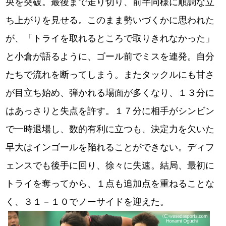
央を突破。最後まで走り切り、前半同様に順調な立
ち上がりを見せる。このまま勢いづくかに思われた
が、「トライを取れるところで取りきれなかった」
と小倉が語るように、ゴール前でミスを連発。自分
たちで流れを断ってしまう。またタックルにも甘さ
が目立ち始め、弾かれる場面が多くなり、１３分に
はあっさりと失点を許す。１７分に相手がシンビン
で一時退場し、数的有利に立つも、決定力を欠いた
早大はインゴールを陥れることができない。ディフ
ェンスでも後手に回り、徐々に失速。結局、最初に
トライを奪ってから、１点も追加点を重ねることな
く、３１－１０でノーサイドを迎えた。