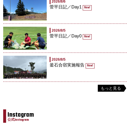
2026/8/6
菅平日記／Day1
New!
2026/8/5
菅平日記／Day0
New!
2026/8/5
釜石合宿実施報告
New!
もっと見る
Instagram
公式Instagram