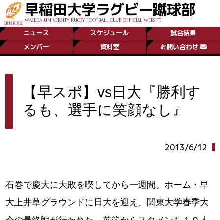
早稲田大学ラグビー蹴球部
WASEDA UNIVERSITY RUGBY FOOTBALL CLUB OFFICIAL WEBSITE
ニュース
スケジュール
試合結果
メンバー
資料室
お問い合わせ
【早スポ】vs日大『勝利す
るも、選手に笑顔なし』
2013/6/12
石巻で慶大に大敗を喫してから一週間。ホーム・早
大上井草グラウンドに日大を迎え、関東大学春季大