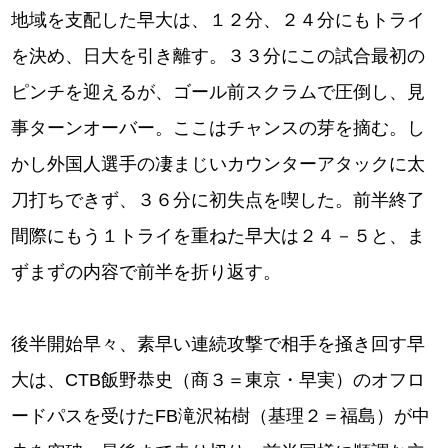
地域を支配した早大は、１２分、２４分にもトライ
を決め、日大を引き離す。３３分にこの試合最初の
ピンチを迎えるが、ゴール前スクラムで圧倒し、見
事ターンオーバー。ここはチャンスの芽を摘む。し
かし外国人選手の凄まじいカウンターアタックに太
刀打ちできず、３６分に初失点を喫した。前半終了
間際にもう１トライを重ねた早大は２４－５と、ま
ずまずの内容で前半を折り返す。
後半開始早々、素早い連続攻撃で相手を掻き回す早
大は、CTB飯野恭史（商３＝東京・早実）のオフロ
ードパスを受けたFB滝沢祐樹（基理２＝福島）が中