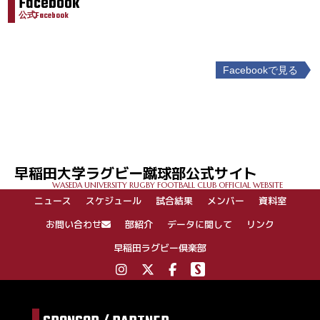
Facebook
公式Facebook
Facebookで見る
投
稿
ナ
ビ
ゲ
早稲田大学ラグビー蹴球部公式サイト
ー
WASEDA UNIVERSITY RUGBY FOOTBALL CLUB OFFICIAL WEBSITE
シ
ニュース
スケジュール
試合結果
メンバー
資料室
ョ
ン
お問い合わせ
部紹介
データに関して
リンク
早稲田ラグビー倶楽部