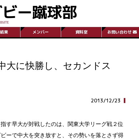
グビー蹴球部
BSITE
結果
メンバー
資料室
お問い合わせ
『中大に快勝し、セカンドス
2013/12/23
目指す早大が対戦したのは、関東大学リーグ戦２位
グビーで中大を突き放すと、その勢いを落とさず得