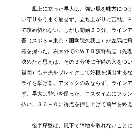
風上に立った早大は、強い風を味方につけ
い守りをうまく崩せず、立ち上がりに苦戦。
て攻め切れない。しかし開始２０分、ライン
吾（スポ３＝東京・国学院久我山）が左隅に
権を握った。右大外でのＷＴＢ荻野岳志（先
決めたと思えば、その３分後に守備の穴をつ
福岡）も中央をブレイクして好機を演出する
ライを挙げる。アタックのみならず、ライン
ず、早大は勢いを保った。ロスタイムにフラ
払い、３６－０に得点を押し上げて前半を終
後半序盤は、風下で陣地を取れないことに