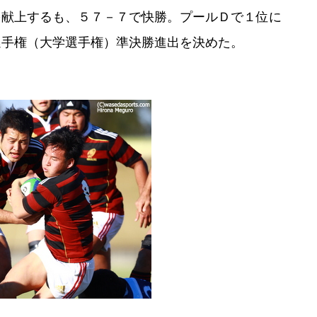
を献上するも、５７－７で快勝。プールＤで１位に
選手権（大学選手権）準決勝進出を決めた。