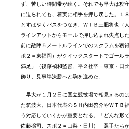
ず、苦しい時間帯が続く。それでも早大は攻
に迫られても、着実に相手を押し戻した。１
とすばやくパスをつなぎ、ＷＴＢ土肥将也（
ラインアウトからモールで押し込まれ失点し
前に敵陣５メートルラインでのスクラムを獲
ポ２＝東福岡）がクイックスタートでゴール
満足」（後藤禎和監督、平２社卒＝東京・日
飾り、見事準決勝へと駒を進めた。
早大が１月２日に国立競技場で相見えるのは
た筑波大。日本代表のＳＨ内田啓介やＷＴＢ
う対応していくかが重要となる。「どんな形
佐藤穣司、スポ２＝山梨・日川）。選手たち