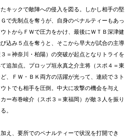
たキックで敵陣への侵入を図る。しかし相手の堅
ＰＧで先制点を奪うが、自身のペナルティーもあっ
アウトからＦＷで圧力をかけ、最後にＷＴＢ深津健
飛び込み５点を奪うと、そこから早大が試合の主導
理３＝神奈川・柏陽）の突破が起点となりトライを
いて追加点。プロップ垣永真之介主将（スポ４＝東
など、ＦＷ・ＢＫ両方の活躍が光って、連続で３ト
アウトでも相手を圧倒。中大に攻撃の機会を与え
ンカー布巻峻介（スポ３＝東福岡）が敵３人を振り
える。
加え、要所でのペナルティーで状況を打開でき