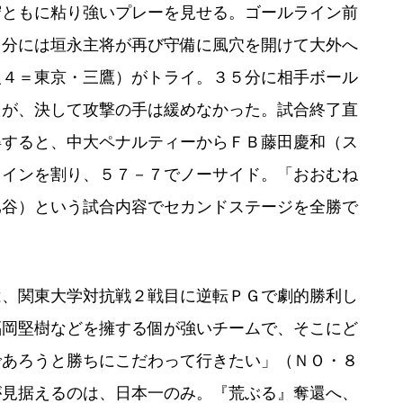
守ともに粘り強いプレーを見せる。ゴールライン前
８分には垣永主将が再び守備に風穴を開けて大外へ
人４＝東京・三鷹）がトライ。３５分に相手ボール
たが、決して攻撃の手は緩めなかった。試合終了直
得すると、中大ペナルティーからＦＢ藤田慶和（ス
ラインを割り、５７－７でノーサイド。「おおむね
比谷）という試合内容でセカンドステージを全勝で
、関東大学対抗戦２戦目に逆転ＰＧで劇的勝利し
福岡堅樹などを擁する個が強いチームで、そこにど
であろうと勝ちにこだわって行きたい」（ＮＯ・８
が見据えるのは、日本一のみ。『荒ぶる』奪還へ、