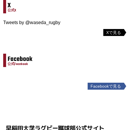
X
公式X
Tweets by @waseda_rugby
Xで見る
Facebook
公式Facebook
Facebookで見る
投
稿
ナ
ビ
ゲ
早稲田大学ラグビー蹴球部公式サイト
ー