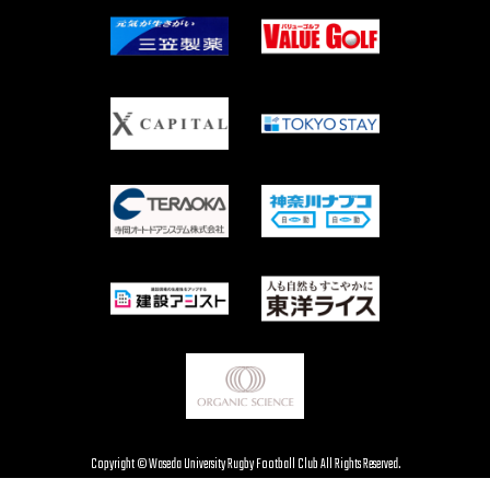
Copyright © Waseda University Rugby Football Club All Rights Reserved.