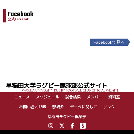
Facebook
公式Facebook
Facebookで見る
投
稿
ナ
ビ
ゲ
早稲田大学ラグビー蹴球部公式サイト
ー
WASEDA UNIVERSITY RUGBY FOOTBALL CLUB OFFICIAL WEBSITE
シ
ニュース
スケジュール
試合結果
メンバー
資料室
ョ
ン
お問い合わせ
部紹介
データに関して
リンク
早稲田ラグビー倶楽部