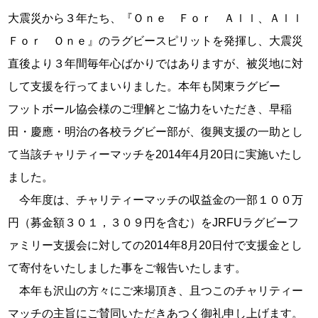
大震災から３年たち、『Ｏｎｅ Ｆｏｒ Ａｌｌ、Ａｌｌ
Ｆｏｒ Ｏｎｅ』のラグビースピリットを発揮し、大震災
直後より３年間毎年心ばかりではありますが、被災地に対
して支援を行ってまいりました。本年も関東ラグビー
フットボール協会様のご理解とご協力をいただき、早稲
田・慶應・明治の各校ラグビー部が、復興支援の一助とし
て当該チャリティーマッチを2014年4月20日に実施いたし
ました。
今年度は、チャリティーマッチの収益金の一部１００万
円（募金額３０１，３０９円を含む）をJRFUラグビーフ
ァミリー支援会に対しての2014年8月20日付で支援金とし
て寄付をいたしました事をご報告いたします。
本年も沢山の方々にご来場頂き、且つこのチャリティー
マッチの主旨にご賛同いただきあつく御礼申し上げます。