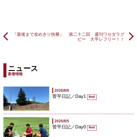
『最後まで攻めきり快勝』
第二十二回 週刊ワセダラグ
ビー 大平レフリー！！
ニュース
新着情報
2026/8/6
菅平日記／Day1
New!
2026/8/5
菅平日記／Day0
New!