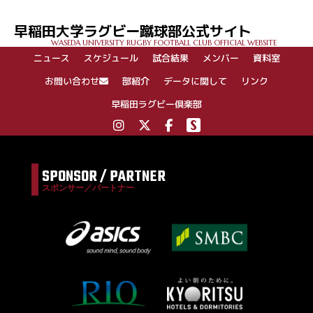
ビ
ゲ
早稲田大学ラグビー蹴球部公式サイト
ー
WASEDA UNIVERSITY RUGBY FOOTBALL CLUB OFFICIAL WEBSITE
シ
ニュース
スケジュール
試合結果
メンバー
資料室
ョ
ン
お問い合わせ
部紹介
データに関して
リンク
早稲田ラグビー倶楽部
SPONSOR / PARTNER
スポンサー／パートナー