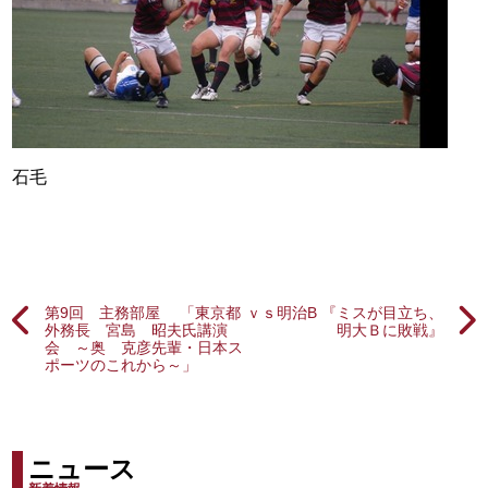
石毛
第9回 主務部屋 「東京都
ｖｓ明治B 『ミスが目立ち、
外務長 宮島 昭夫氏講演
明大Ｂに敗戦』
会 ～奥 克彦先輩・日本ス
ポーツのこれから～」
ニュース