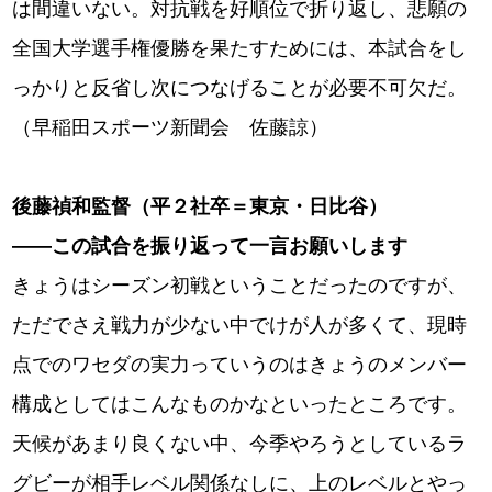
は間違いない。対抗戦を好順位で折り返し、悲願の
全国大学選手権優勝を果たすためには、本試合をし
っかりと反省し次につなげることが必要不可欠だ。
（早稲田スポーツ新聞会 佐藤諒）
後藤禎和監督（平２社卒＝東京・日比谷）
――この試合を振り返って一言お願いします
きょうはシーズン初戦ということだったのですが、
ただでさえ戦力が少ない中でけが人が多くて、現時
点でのワセダの実力っていうのはきょうのメンバー
構成としてはこんなものかなといったところです。
天候があまり良くない中、今季やろうとしているラ
グビーが相手レベル関係なしに、上のレベルとやっ