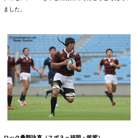
ました。
ロック桑野詠真（スポ３＝福岡・筑紫）