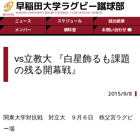
早稲田大学ラグビー蹴球部
WASEDA UNIVERSITY RUGBY FOOTBALL CLUB OFFICIAL WEBSITE
ニュース
スケジュール
試合結果
メンバー
資料室
お問い合わせ
vs立教大 『白星飾るも課題
の残る開幕戦』
2015/9/8
関東大学対抗戦 対立大 ９月６日 秩父宮ラグビ
ー場