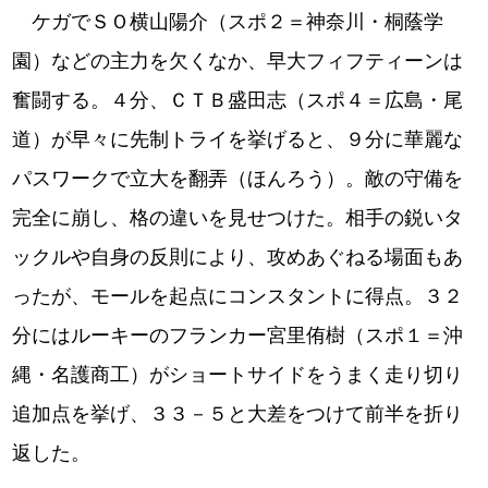
ケガでＳＯ横山陽介（スポ２＝神奈川・桐蔭学
園）などの主力を欠くなか、早大フィフティーンは
奮闘する。４分、ＣＴＢ盛田志（スポ４＝広島・尾
道）が早々に先制トライを挙げると、９分に華麗な
パスワークで立大を翻弄（ほんろう）。敵の守備を
完全に崩し、格の違いを見せつけた。相手の鋭いタ
ックルや自身の反則により、攻めあぐねる場面もあ
ったが、モールを起点にコンスタントに得点。３２
分にはルーキーのフランカー宮里侑樹（スポ１＝沖
縄・名護商工）がショートサイドをうまく走り切り
追加点を挙げ、３３－５と大差をつけて前半を折り
返した。