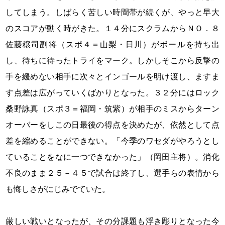
してしまう。しばらく苦しい時間帯が続くが、やっと早大
のスコアが動く時がきた。１４分にスクラムからＮＯ．８
佐藤穣司副将（スポ４＝山梨・日川）がボールを持ち出
し、待ちに待ったトライをマーク。しかしそこから反撃の
手を緩めない相手に次々とインゴールを明け渡し、ますま
す点差は広がっていくばかりとなった。３２分にはロック
桑野詠真（スポ３＝福岡・筑紫）が相手のミスからターン
オーバーをしこの日最後の得点を決めたが、依然として点
差を縮めることができない。「今季のワセダがやろうとし
ていることをなに一つできなかった」（岡田主将）。消化
不良のまま２５－４５で試合は終了し、選手らの表情から
も悔しさがにじみでていた。
厳しい戦いとなったが、その分課題も浮き彫りとなった今