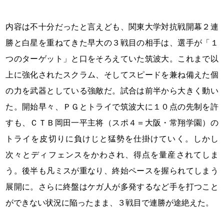
内容は不十分だったと言えども、関東大学対抗戦開幕２連
勝と白星を重ねてきた早大の３戦目の相手は、選手が「１
つのターゲット」と口をそろえていた筑波大。これまで以
上に強化されたスクラム、そしてスピードを兼ね備えた個
の力を武器としている強敵だ。試合は前半から大きく動い
た。開始早々、ＰＧとトライで筑波大に１０点の先制を許
すも、ＣＴＢ岡田一平主将（スポ４＝大阪・常翔学園）の
トライを皮切りに負けじと猛勢を仕掛けていく。しかし
次々とディフェンスをかわされ、得点を量産されてしま
う。後半も凡ミスが重なり、終始ペースを握られてしまう
展開に。さらに終盤はケガ人が多発するなど手を打つこと
ができない状況に陥ったまま、３戦目で連勝が途絶えた。