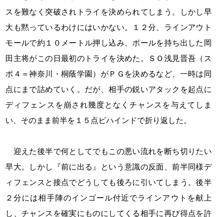
スを難なく突破されトライを決められてしまう。しかし早
大も黙っているわけにはいかない。１２分、ラインアウト
モールで約１０メートル押し込み、ボールを持ち出した岡
田主将がこの日最初のトライを決めた。ＳＯ浅見晋吾（ス
ポ４＝神奈川・桐蔭学園）がＰＧを決めるなど、一時は同
点にまで詰めていく。だが、相手の鋭いアタックを起点に
ディフェンスを崩され幾度となくチャンスを与えてしま
い、そのまま前半を１５点ビハインドで折り返した。
迎えた後半で何としてでもこの悪い流れを断ち切りたい
早大。しかし『前に出る』という意識の反面、前半同様デ
ィフェンスと接点でどうしても後ろに引いてしまう。後半
２分には相手陣のインゴール付近でラインアウトを献上
し、チャンスを確実にものにしてくる相手に再び得点を許