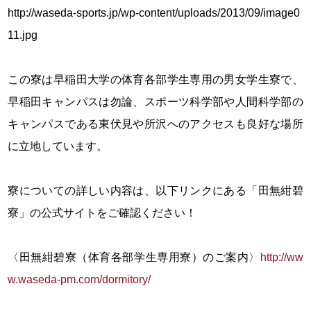
http://waseda-sports.jp/wp-content/uploads/2013/09/image0
11.jpg
この寮は早稲田大学の体育各部学生専用の男女学生寮で、
早稲田キャンパスは勿論、スポーツ科学部や人間科学部の
キャンパスである東伏見や所沢へのアクセスも良好な場所
に立地しています。
寮についての詳しい内容は、以下リンクにある「田無紺碧
寮」の公式サイトをご確認ください！
〈田無紺碧寮（体育各部学生専用寮）のご案内〉
http://ww
w.waseda-pm.com/dormitory/