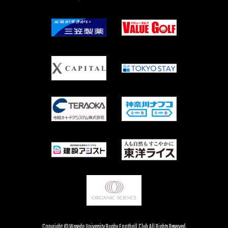
Copyright © Waseda University Rugby Football Club All Rights Reserved.