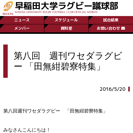
早稲田大学ラグビー蹴球部
WASEDA UNIVERSITY RUGBY FOOTBALL CLUB OFFICIAL WEBSITE
ニュース
スケジュール
試合結果
メンバー
資料室
お問い合わせ
第八回 週刊ワセダラグビ
ー 「田無紺碧寮特集」
2016/5/20
第八回週刊ワセダラグビー 「田無紺碧寮特集」
みなさんこんにちは！