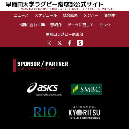
早稲田大学ラグビー蹴球部公式サイト
ー
WASEDA UNIVERSITY RUGBY FOOTBALL CLUB OFFICIAL WEBSITE
シ
ニュース
スケジュール
試合結果
メンバー
資料室
ョ
ン
お問い合わせ
部紹介
データに関して
リンク
早稲田ラグビー倶楽部
SPONSOR / PARTNER
スポンサー／パートナー