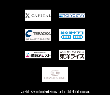
Copyright © Waseda University Rugby Football Club All Rights Reserved.