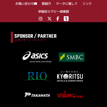
ン
お問い合わせ
部紹介
データに関して
リンク
早稲田ラグビー倶楽部
SPONSOR / PARTNER
スポンサー／パートナー