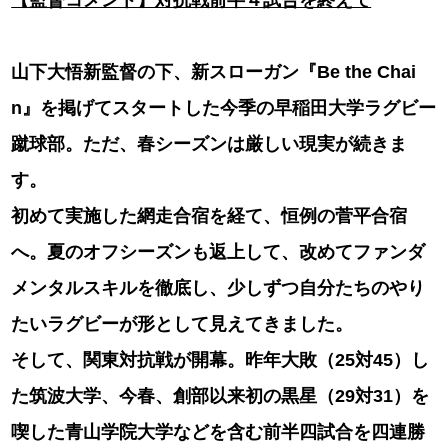
【監督コメント】対抗戦前半４試合を終えて
山下大悟新監督の下、新スローガン『Be the Chai
n
』を掲げてスタートした今季の早稲田大学ラグビー
蹴球部。ただ、春シーズンは厳しい現実が続きま
す。
初めて実施した網走合宿を経て、恒例の菅平合宿
へ。夏のオフシーズンも返上して、改めてファンダ
メンタルスキルを徹底し、少しずつ自分たちのやり
たいラグビーが形として見えてきました。
そして、関東対抗戦が開幕。昨年大敗（25
対45
）し
た筑波大学、今春、創部以来初の黒星（29
対31
）を
喫した青山学院大学などを含む前半四試合を四連勝