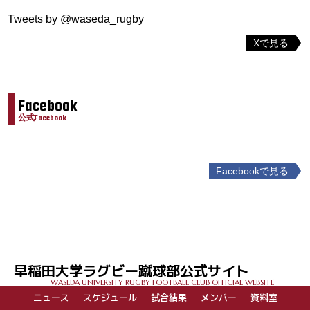
Tweets by @waseda_rugby
Xで見る
Facebook
公式Facebook
Facebookで見る
投
稿
ナ
ビ
ゲ
早稲田大学ラグビー蹴球部公式サイト
ー
WASEDA UNIVERSITY RUGBY FOOTBALL CLUB OFFICIAL WEBSITE
シ
ニュース
スケジュール
試合結果
メンバー
資料室
ョ