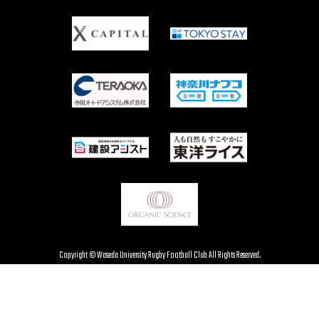
Copyright © Waseda University Rugby Football Club All Rights Reserved.