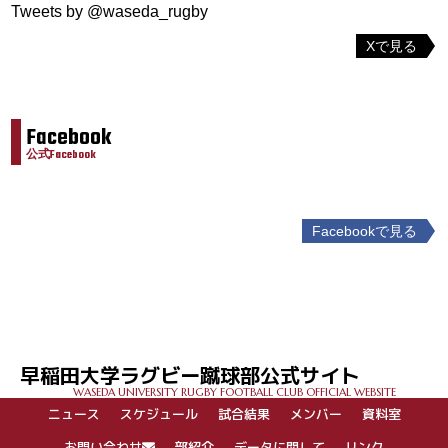
Tweets by @waseda_rugby
Xで見る
Facebook
公式Facebook
Facebookで見る
投
稿
ナ
ビ
ゲ
早稲田大学ラグビー蹴球部公式サイト
ー
WASEDA UNIVERSITY RUGBY FOOTBALL CLUB OFFICIAL WEBSITE
シ
ニュース
スケジュール
試合結果
メンバー
資料室
ョ
ン
お問い合わせ
部紹介
データに関して
リンク