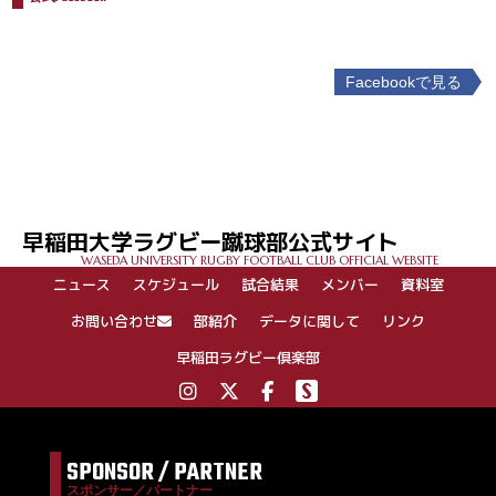
Facebookで見る
投
稿
ナ
ビ
ゲ
早稲田大学ラグビー蹴球部公式サイト
ー
WASEDA UNIVERSITY RUGBY FOOTBALL CLUB OFFICIAL WEBSITE
シ
ニュース
スケジュール
試合結果
メンバー
資料室
ョ
ン
お問い合わせ
部紹介
データに関して
リンク
早稲田ラグビー倶楽部
SPONSOR / PARTNER
スポンサー／パートナー