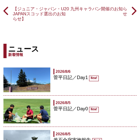
【ジュニア・ジャパン・U20
九州キャラバン開催のお知ら
JAPANスコッド選出のお知
せ
らせ】
ニュース
新着情報
2026/8/6
菅平日記／Day1
New!
2026/8/5
菅平日記／Day0
New!
2026/8/5
釜石合宿実施報告