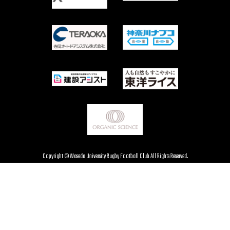
Copyright © Waseda University Rugby Football Club All Rights Reserved.