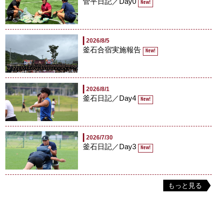
菅平日記／Day0
New!
2026/8/5
釜石合宿実施報告
New!
2026/8/1
釜石日記／Day4
New!
2026/7/30
釜石日記／Day3
New!
もっと見る