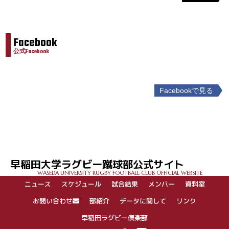
Facebook
公式Facebook
Facebookで見る
投
稿
ナ
ビ
ゲ
早稲田大学ラグビー蹴球部公式サイト
ー
WASEDA UNIVERSITY RUGBY FOOTBALL CLUB OFFICIAL WEBSITE
シ
ニュース
スケジュール
試合結果
メンバー
資料室
ョ
ン
お問い合わせ
部紹介
データに関して
リンク
早稲田ラグビー倶楽部