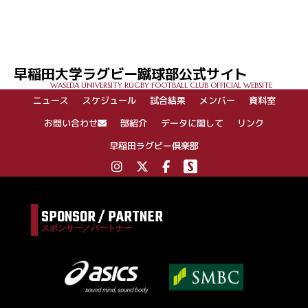
投
稿
ナ
ビ
ゲ
早稲田大学ラグビー蹴球部公式サイト
ー
WASEDA UNIVERSITY RUGBY FOOTBALL CLUB OFFICIAL WEBSITE
シ
ニュース
スケジュール
試合結果
メンバー
資料室
ョ
ン
お問い合わせ
部紹介
データに関して
リンク
早稲田ラグビー倶楽部
SPONSOR / PARTNER
スポンサー／パートナー