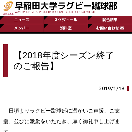
早稲田大学ラグビー蹴球部
WASEDA UNIVERSITY RUGBY FOOTBALL CLUB OFFICIAL WEBSITE
ニュース
スケジュール
試合結果
メンバー
資料室
お問い合わせ
【2018年度シーズン終了
のご報告】
2019/1/18
日頃よりラグビー蹴球部に温かいご声援、ご支
援、並びに激励をいただき、厚く御礼申し上げま
す。