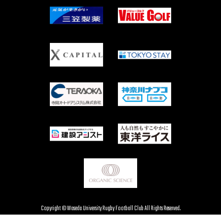
Copyright © Waseda University Rugby Football Club All Rights Reserved.