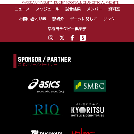
WASEDA UNIVERSITY RUGBY FOOTBALL CLUB OFFICIAL WEBSITE
シ
ニュース
スケジュール
試合結果
メンバー
資料室
ョ
ン
お問い合わせ
部紹介
データに関して
リンク
早稲田ラグビー倶楽部
SPONSOR / PARTNER
スポンサー／パートナー