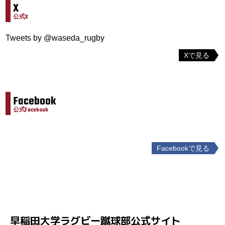
X
公式X
Tweets by @waseda_rugby
Xで見る
Facebook
公式Facebook
Facebookで見る
投
稿
ナ
ビ
ゲ
早稲田大学ラグビー蹴球部公式サイト
ー