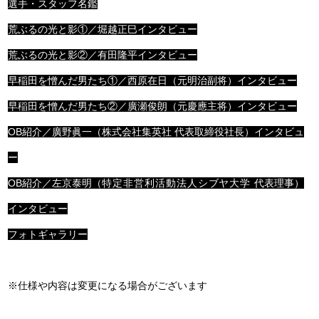
選手・スタッフ名鑑
荒ぶるの光と影
①
／堀越正巳インタビュー
荒ぶるの光と影
②
／有田隆平インタビュー
早稲田を憎んだ男たち①
／西原在日（元明治副将）インタビュー
早稲田を憎んだ男たち
②
／廣瀬俊朗（元慶應主将）インタビュー
OB紹介／廣野眞一（株式会社集英社 代表取締役社長）インタビュ
ー
OB紹介／左京泰明（
特定非営利活動法人シブヤ大学
代表理事）
インタビュー
フォトギャラリー
※仕様や内容は変更になる場合がございます