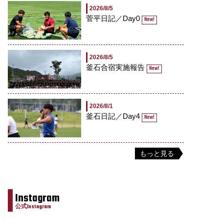
2026/8/5
菅平日記／Day0
New!
2026/8/5
釜石合宿実施報告
New!
2026/8/1
釜石日記／Day4
New!
もっと見る
Instagram
公式Instagram