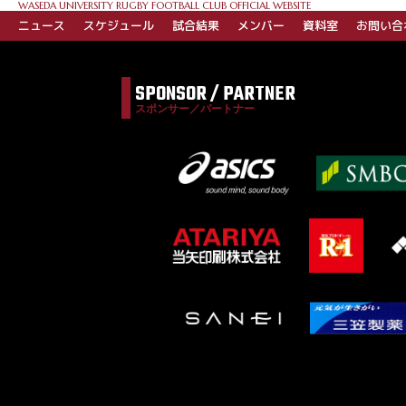
ゲ
WASEDA UNIVERSITY RUGBY FOOTBALL CLUB OFFICIAL WEBSITE
ー
ニュース
スケジュール
試合結果
メンバー
資料室
お問い合
シ
ョ
SPONSOR / PARTNER
ン
スポンサー／パートナー