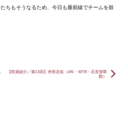
分たちもそうなるため、今日も最前線でチームを鼓
久
【部員紹介／第13回】米田圭佑（4年・WTB・石見智翠
館）