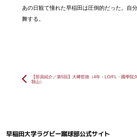
あの日観て憧れた早稲田は圧倒的だった。自
舞する。
【部員紹介／第5回】大﨑哲徳（4年・LO/FL・國學院
我山）
投
稿
ナ
ビ
早稲田大学ラグビー蹴球部公式サイト