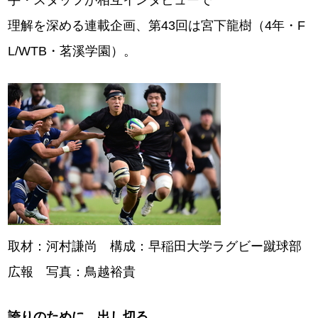
手・スタッフが相互インタビューで
理解を深める連載企画、第43回は宮下龍樹（4年・F
L/WTB・茗溪学園）。
取材：河村謙尚 構成：早稲田大学ラグビー蹴球部
広報 写真：鳥越裕貴
誇りのために、出し切る。