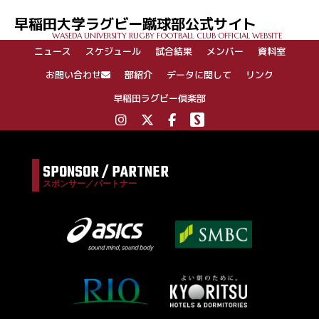
ゲ
早稲田大学ラグビー蹴球部公式サイト
ー
WASEDA UNIVERSITY RUGBY FOOTBALL CLUB OFFICIAL WEBSITE
シ
ニュース
スケジュール
試合結果
メンバー
資料室
ョ
ン
お問い合わせ
部紹介
データに関して
リンク
早稲田ラグビー倶楽部
SPONSOR / PARTNER
スポンサー／パートナー