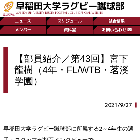
早稲田大学ラグビー蹴球部
WASEDA UNIVERSITY RUGBY FOOTBALL CLUB OFFICIAL WEBSITE
ニュース
スケジュール
試合結果
メンバー
資料室
お問い合わせ
【部員紹介／第43回】宮下
龍樹（4年・FL/WTB・茗溪
学園）
2021/9/27
早稲田大学ラグビー蹴球部に所属する2～4年生の選