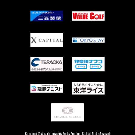
Copyright © Waseda University Rugby Football Club All Rights Reserved.