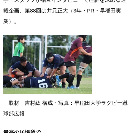
手・スタッフが相互インタビューで理解を深める連
載企画、第88回は井元正大（3年・PR・早稲田実
業）。
取材：吉村紘 構成・写真：早稲田大学ラグビー蹴
球部広報
最高の居場所で。