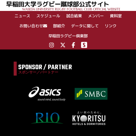
早稲田大学ラグビー蹴球部公式サイト
ー
WASEDA UNIVERSITY RUGBY FOOTBALL CLUB OFFICIAL WEBSITE
シ
ニュース
スケジュール
試合結果
メンバー
資料室
ョ
ン
お問い合わせ
部紹介
データに関して
リンク
早稲田ラグビー倶楽部
SPONSOR / PARTNER
スポンサー／パートナー