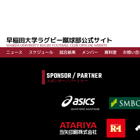
投
稿
ナ
ビ
早稲田大学ラグビー蹴球部公式サイト
ゲ
WASEDA UNIVERSITY RUGBY FOOTBALL CLUB OFFICIAL WEBSITE
ー
ニュース
スケジュール
試合結果
メンバー
資料室
お問い合
シ
ョ
SPONSOR / PARTNER
ン
スポンサー／パートナー