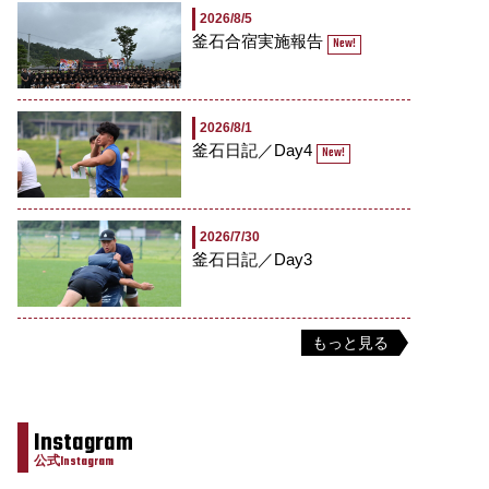
2026/8/5
釜石合宿実施報告
New!
2026/8/1
釜石日記／Day4
New!
2026/7/30
釜石日記／Day3
もっと見る
Instagram
公式Instagram