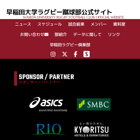
ゲ
早稲田大学ラグビー蹴球部公式サイト
ー
WASEDA UNIVERSITY RUGBY FOOTBALL CLUB OFFICIAL WEBSITE
シ
ニュース
スケジュール
試合結果
メンバー
資料室
ョ
ン
お問い合わせ
部紹介
データに関して
リンク
早稲田ラグビー倶楽部
SPONSOR / PARTNER
スポンサー／パートナー