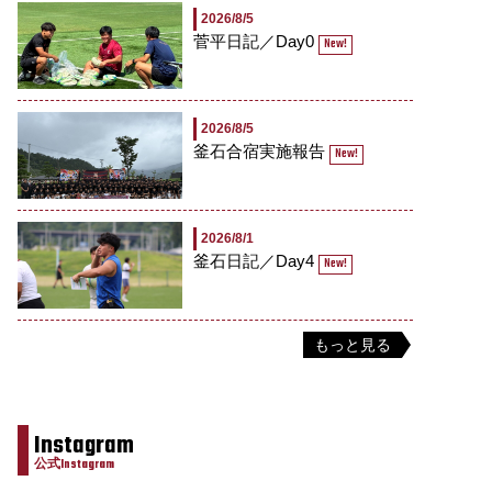
2026/8/5
菅平日記／Day0
New!
2026/8/5
釜石合宿実施報告
New!
2026/8/1
釜石日記／Day4
New!
もっと見る
Instagram
公式Instagram