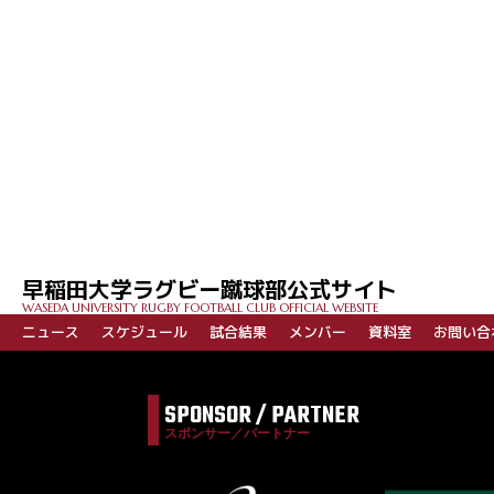
投
稿
ナ
ビ
早稲田大学ラグビー蹴球部公式サイト
ゲ
WASEDA UNIVERSITY RUGBY FOOTBALL CLUB OFFICIAL WEBSITE
ー
ニュース
スケジュール
試合結果
メンバー
資料室
お問い合
シ
ョ
SPONSOR / PARTNER
ン
スポンサー／パートナー