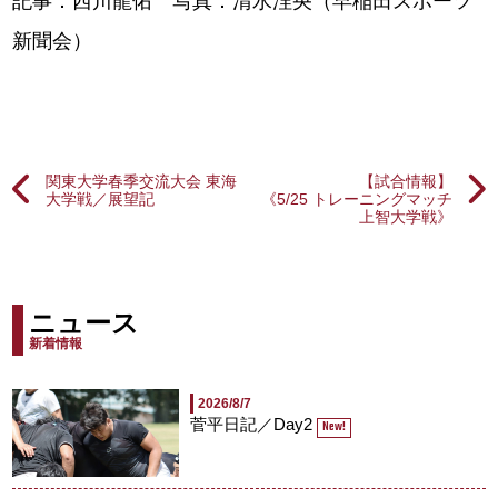
記事：西川龍佑 写真：清水浬央（早稲田スポーツ
新聞会）
関東大学春季交流大会 東海
【試合情報】
大学戦／展望記
《5/25 トレーニングマッチ
上智大学戦》
ニュース
新着情報
2026/8/7
菅平日記／Day2
New!