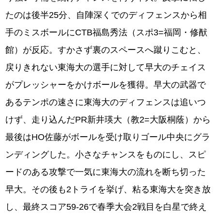
たのは後半25分、自陣深くでのディフェンスから相
手のミスボールにCTB福島秀法（スポ3=福岡・修猷
館）が反応。すかさず裏のスペースへ蹴りこむと、
戻りきれない東海大の選手に対して早大のチェイス
がプレッシャーをかけボールを獲得。早大の武器で
あるテンポの速さに東海大のディフェンスは追いつ
けず、走り込んだPR新井瑛大（教2=大阪桐蔭）から
最後はHO佐藤がボールを受け取りゴール中央にグラ
ンディングした。小さなチャンスをものにし、スピ
ードのある攻撃で一気に東海大の流れを断ち切った
早大。その後も2トライを挙げ、粘る東海大を突き放
し、最終スコア59-26で春季大会2戦目を白星で終え