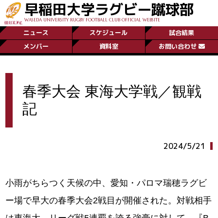
早稲田大学ラグビー蹴球部
WASEDA UNIVERSITY RUGBY FOOTBALL CLUB OFFICIAL WEBSITE
ニュース
スケジュール
試合結果
メンバー
資料室
お問い合わせ
春季大会 東海大学戦／観戦
記
2024/5/21
小雨がちらつく天候の中、愛知・パロマ瑞穂ラグビ
ー場で早大の春季大会2戦目が開催された。対戦相手