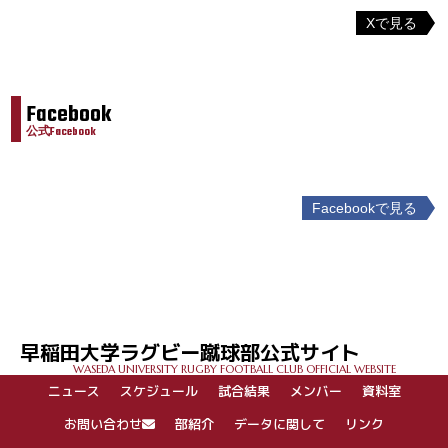
Xで見る
Facebook
公式Facebook
Facebookで見る
投
稿
ナ
ビ
ゲ
早稲田大学ラグビー蹴球部公式サイト
ー
WASEDA UNIVERSITY RUGBY FOOTBALL CLUB OFFICIAL WEBSITE
シ
ニュース
スケジュール
試合結果
メンバー
資料室
ョ
ン
お問い合わせ
部紹介
データに関して
リンク