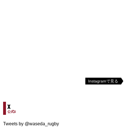
Instagramで見る
X
公式X
Tweets by @waseda_rugby