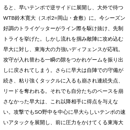
ると、早いテンポで逆サイドに展開し、大外で待つ
WTB鈴木寛大（スポ2=岡山・倉敷）に。今シーズン
好調のトライゲッターがライン際を駆け抜け、先制
トライを挙げた。しかし流れを掴み敵陣に攻め込む
早大に対し、東海大の力強いディフェンスが応戦。
攻守が入れ替わる一瞬の隙をつかれゲームを振り出
しに戻されてしまう。さらに早大は自陣での守備が
続き、粘り強くタックルに入るも崩され連続失点、
リードを奪われる。それでも自分たちのペースを崩
さなかった早大は、これ以降相手に得点を与えな
い。攻撃でもSO野中を中心に早大らしいテンポの速
いアタックを展開し、前に圧力をかけてくる東海大