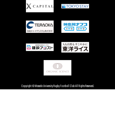
Copyright © Waseda University Rugby Football Club All Rights Reserved.