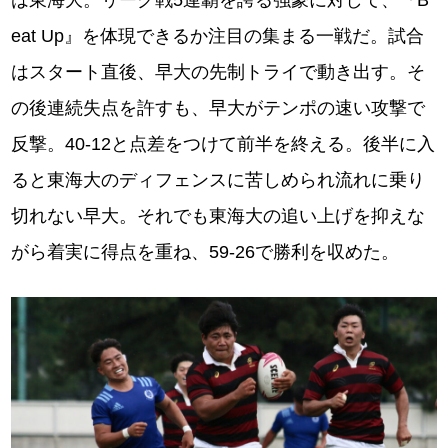
は東海大。リーグ戦5連覇を誇る強豪に対して、『B
eat Up』を体現できるか注目の集まる一戦だ。試合
はスタート直後、早大の先制トライで動き出す。そ
の後連続失点を許すも、早大がテンポの速い攻撃で
反撃。40-12と点差をつけて前半を終える。後半に入
ると東海大のディフェンスに苦しめられ流れに乗り
切れない早大。それでも東海大の追い上げを抑えな
がら着実に得点を重ね、59-26で勝利を収めた。