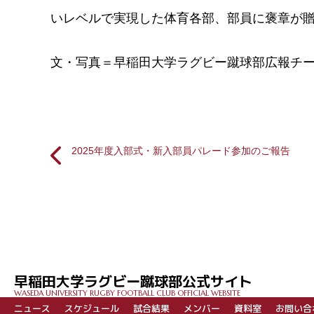
いレベルで実現した体育各部、部員に褒章が
文・写真＝早稲田大学ラグビー蹴球部広報チ
2025年度入部式・新入部員パレード参加のご報告
投
稿
ナ
ビ
早稲田大学ラグビー蹴球部公式サイト
ゲ
WASEDA UNIVERSITY RUGBY FOOTBALL CLUB OFFICIAL WEBSITE
ー
ニュース
スケジュール
試合結果
メンバー
資料室
お問い合