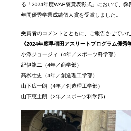
る「2024年度WAP褒賞表彰式」において、
年間優秀学業成績個人賞を受賞しました。
受賞者のコメントとともに、ご報告させてい
《2024年度早稲田アスリートプログラム優秀
小澤ジョージィ（4年／スポーツ科学部）
紀伊龍二（4年／商学部）
髙栁壮史（4年／創造理工学部）
山下広一朗（4年／創造理工学部）
山下恵士朗（2年／スポーツ科学部）