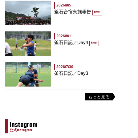
2026/8/5
釜石合宿実施報告
New!
2026/8/1
釜石日記／Day4
New!
2026/7/30
釜石日記／Day3
もっと見る
Instagram
公式Instagram