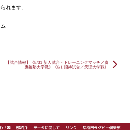
贈られます。
ーム
【試合情報】《5/31 新人試合・トレーニングマッチ／慶
應義塾大学戦》《6/1 招待試合／天理大学戦》
わせ
部紹介
データに関して
リンク
早稲田ラグビー倶楽部