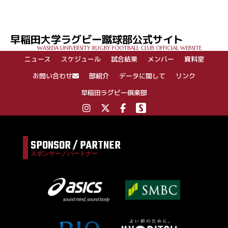
ナ
ビ
ゲ
早稲田大学ラグビー蹴球部公式サイト
ー
WASEDA UNIVERSITY RUGBY FOOTBALL CLUB OFFICIAL WEBSITE
シ
ニュース
スケジュール
試合結果
メンバー
資料室
ョ
ン
お問い合わせ
部紹介
データに関して
リンク
早稲田ラグビー倶楽部
SPONSOR / PARTNER
スポンサー／パートナー