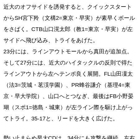
近大のオフサイドを誘発すると、クイックスタート
からSH宮下羚（文構2=東京・早実）が素早くボール
をさばく。CTB山口滉太郎（教1=東京・早実）が左
サイドへ飛び込み、トライをあげた。
23分には、ラインアウトモールから真田が追加点。
そして27分には、近大のハイタックルの反則で得た
ラインアウトから左へテンポ良く展開。FL山田凜太
（法3=茨城・茗渓学園）、PR蜂谷謙介（基理4=東
京・早大学院）、山口へとつなぎ、最後はFB小野晏
瑚（スポ1=徳島・城東）が左ライン際を駆け上がっ
てトライ。35-17と、リードを大きく広げた。
勢い止まらぬ早大CDは、34分にも攻撃を継続。左右