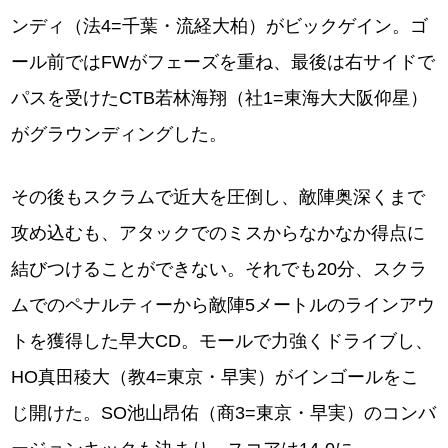
ンディ（法4=千葉・流経大柏）がビックゲイン。ゴ
ール前ではFWがフェーズを重ね、最後は右サイドで
パスを受けたCTB若林海翔（社1=東海大大阪仰星）
がグラウンディングした。
その後もスクラムで近大を圧倒し、敵陣奥深くまで
攻め込むも、アタックでのミスからなかなか得点に
結びつけることができない。それでも20分、スクラ
ムでのペナルティーから敵陣5メートルのラインアウ
トを獲得した早大CD。モールで力強くドライブし、
HO真田稜大（教4=東京・早実）がインゴールをこ
じ開けた。SO池山昂佑（商3=東京・早実）のコンバ