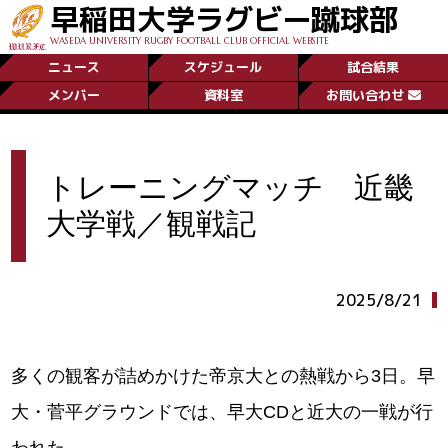
早稲田大学ラグビー蹴球部
WASEDA UNIVERSITY RUGBY FOOTBALL CLUB OFFICIAL WEBSITE
ニュース
スケジュール
試合結果
メンバー
資料室
お問い合わせ
トレーニングマッチ 近畿
大学戦／観戦記
2025/8/21
多くの観客が詰めかけた帝京大との熱戦から3日。早
大・菅平グラウンドでは、早大CDと近大の一戦が行