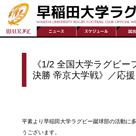
早稲田大学ラ
WASEDA UNIVERSITY RUGBY FOOTBALL CLUB OFFICIAL WE
ニュース
スケジュール
試合
《1/2 全国大学ラグビ
決勝 帝京大学戦》／応
平素より早稲田大学ラグビー蹴球部の活動に
うございます。