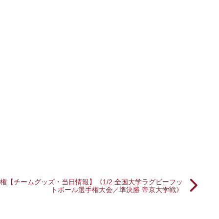
！
手権
【チームグッズ・当日情報】《1/2 全国大学ラグビーフッ
トボール選手権大会／準決勝 帝京大学戦》