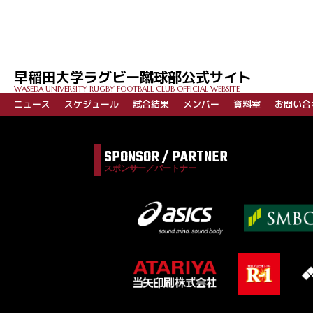
投
稿
ナ
ビ
早稲田大学ラグビー蹴球部公式サイト
ゲ
WASEDA UNIVERSITY RUGBY FOOTBALL CLUB OFFICIAL WEBSITE
ー
ニュース
スケジュール
試合結果
メンバー
資料室
お問い合
シ
ョ
SPONSOR / PARTNER
ン
スポンサー／パートナー