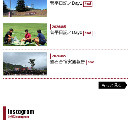
菅平日記／Day1
New!
2026/8/5
菅平日記／Day0
New!
2026/8/5
釜石合宿実施報告
New!
もっと見る
Instagram
公式Instagram