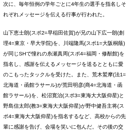
次に、毎年恒例の学年ごとに4年生の選手を指名しそ
れぞれメッセージを伝える行事が行われた。
山下恵士朗(スポ2=早稲田佐賀)が兄の山下広一朗(創
理4=東京・早大学院)を、川端隆馬(スポ1=大阪桐蔭)
が同じSHで憧れの糸瀬真周(スポ4=福岡・修猷館)を
指名し、感謝を伝えるメッセージを送るとともに愛
のこもったタックルを受けた。また、荒木鷲摩(法1=
北海道・函館ラサール)が荒田明彦(商4=北海道・函
館ラサール)を、松沼寛治(スポ3=東海大大阪仰星)と
野島信太郎(教3=東海大大阪仰星)が野中健吾主将(ス
ポ4=東海大大阪仰星)を指名するなど、高校からの先
輩に感謝を告げ、会場を笑いに包んだ。その後の交