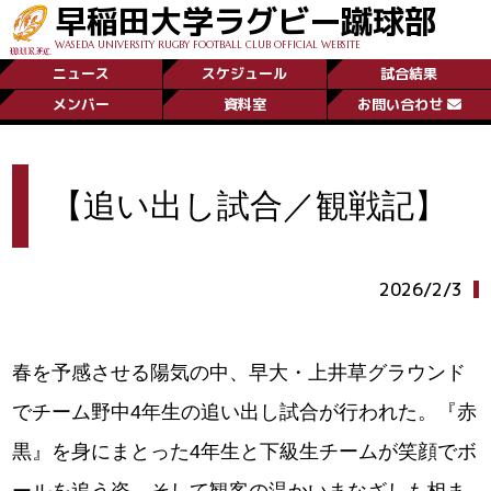
早稲田大学ラグビー蹴球部
WASEDA UNIVERSITY RUGBY FOOTBALL CLUB OFFICIAL WEBSITE
ニュース
スケジュール
試合結果
メンバー
資料室
お問い合わせ
【追い出し試合／観戦記】
2026/2/3
春を予感させる陽気の中、早大・上井草グラウンド
でチーム野中4年生の追い出し試合が行われた。『赤
黒』を身にまとった4年生と下級生チームが笑顔でボ