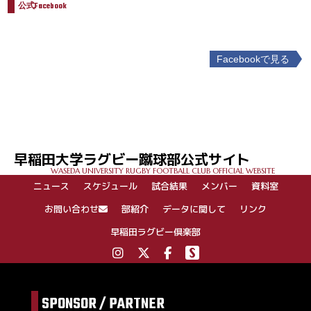
公式Facebook
Facebookで見る
投
稿
ナ
ビ
ゲ
早稲田大学ラグビー蹴球部公式サイト
ー
WASEDA UNIVERSITY RUGBY FOOTBALL CLUB OFFICIAL WEBSITE
シ
ニュース
スケジュール
試合結果
メンバー
資料室
ョ
ン
お問い合わせ
部紹介
データに関して
リンク
早稲田ラグビー倶楽部
SPONSOR / PARTNER