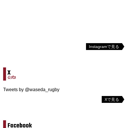
Instagramで見る
X
公式X
Tweets by @waseda_rugby
Xで見る
Facebook