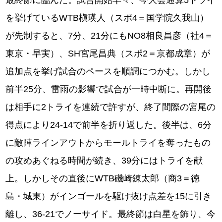
最終節に臨んだ。試合開始早々、今大会通算5トライ
を挙げているWTB槇瑛人（スポ4＝国学院久我山）
が先制すると、7分、21分にもNO8相良昌彦（社4＝
東京・早実）、SH宮尾昌典（スポ2＝京都成章）が
追加点を挙げ試合のペースを順調につかむ。しかし
前半25分、雷雨の影響で試合が一時中断に。再開後
は相手に2トライを連続で許すが、終了間際の宮尾の
得点により24-14で前半を折り返した。後半は、6分
に敵陣ラインアウトからモールトライを奪ったもの
の攻めあぐねる時間が続き、39分にはトライを献
上。しかしその直後にWTB磯崎錬太郎（商3＝徳
島・城東）がインゴールを駆け抜け点差を15に引き
離し、36-21でノーサイド。最終節は白星を飾り、今