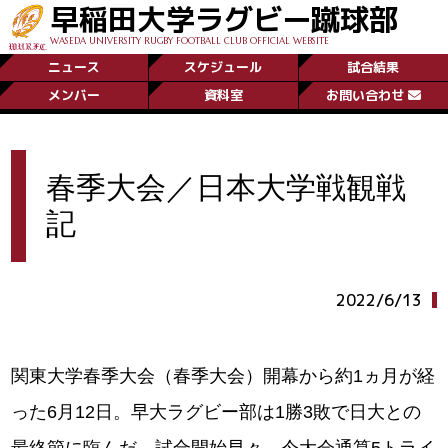
早稲田大学ラグビー蹴球部
WASEDA UNIVERSITY RUGBY FOOTBALL CLUB OFFICIAL WEBSITE
ニュース
スケジュール
試合結果
メンバー
資料室
お問い合わせ
春季大会／日本大学戦観戦
記
2022/6/13
関東大学春季大会（春季大会）開幕から約1ヵ月が経
った6月12日。早大ラグビー部は1勝3敗で日大との