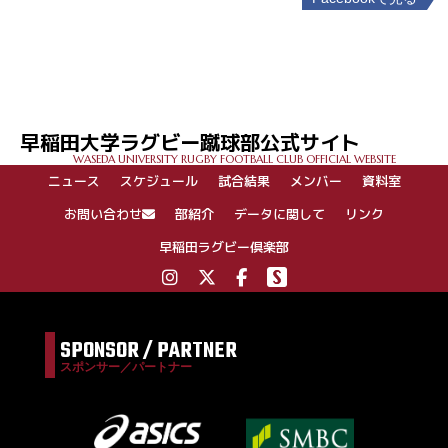
投
稿
ナ
ビ
ゲ
早稲田大学ラグビー蹴球部公式サイト
ー
WASEDA UNIVERSITY RUGBY FOOTBALL CLUB OFFICIAL WEBSITE
シ
ニュース
スケジュール
試合結果
メンバー
資料室
ョ
ン
お問い合わせ
部紹介
データに関して
リンク
早稲田ラグビー倶楽部
SPONSOR / PARTNER
スポンサー／パートナー