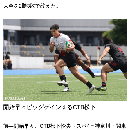
大会を2勝3敗で終えた。
開始早々ビッグゲインするCTB松下
前半開始早々、CTB松下怜央（スポ4＝神奈川・関東