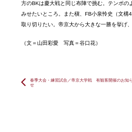
方のBKは慶大戦と同じ布陣で挑む。テンポの
みせたいところ。また槇、FB小泉怜史（文構
取り切りたい。帝京大から大きな一勝を挙げ
（文＝山田彩愛 写真＝谷口花）
春季大会・練習試合／帝京大学戦 有観客開催のお知
せ
投
稿
ナ
ビ