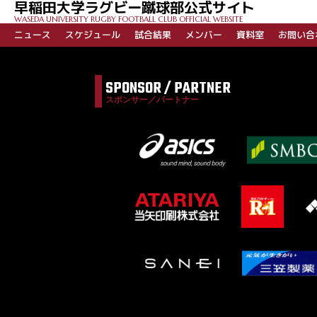
早稲田大学ラグビー蹴球部公式サイト
ゲ
WASEDA UNIVERSITY RUGBY FOOTBALL CLUB OFFICIAL WEBSITE
ー
ニュース
スケジュール
試合結果
メンバー
資料室
お問い合
シ
ョ
SPONSOR / PARTNER
ン
スポンサー／パートナー