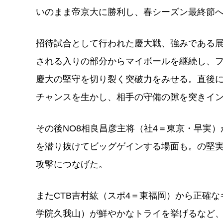
いのまま帝京大に勝利し、春シーズン最終節
招待試合として行われた慶大戦、強みである展
される入りの部分からマイボールを継続し、フ
慶大の堅守を切り裂く突破力をみせる。直後に
チャンスを生かし、相手の守備の隙を突きイ
その後NO8相良昌彦主将（社4＝東京・早実
を潜り抜けてビッグゲインする場面も。の堅実
攻撃につなげた。
またCTB吉村紘（スポ4＝東福岡）から正確な
学院久我山）が鮮やかなトライを挙げるなど、