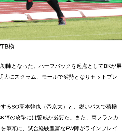
TB槇
初陣となった。ハーフバックを起点としてBKが展
明大にスクラム、モールで劣勢となりセットプレ
するSO高本幹也（帝京大）と、鋭いパスで積極
BK陣の攻撃には警戒が必要だ。また、両フランカ
を筆頭に、試合経験豊富なFW陣がラインブレイ