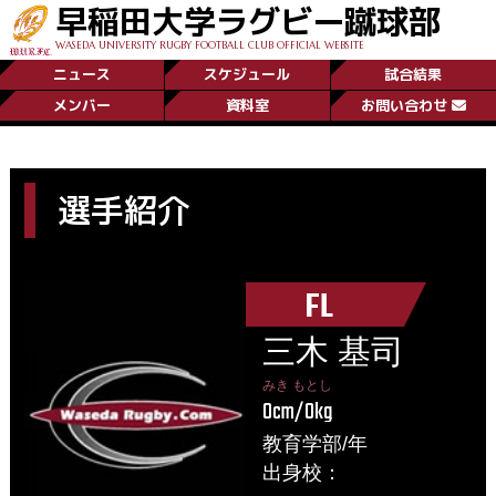
早稲田大学ラグビー蹴球部
WASEDA UNIVERSITY RUGBY FOOTBALL CLUB OFFICIAL WEBSITE
ニュース
スケジュール
試合結果
メンバー
資料室
お問い合わせ
選手紹介
FL
三木 基司
みき もとし
0cm/0kg
教育学部/年
出身校：