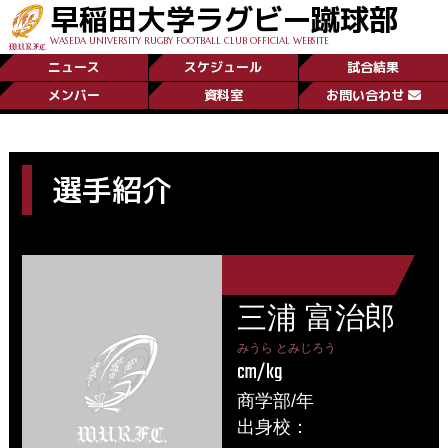
早稲田大学ラグビー蹴球部
WASEDA UNIVERSITY RUGBY FOOTBALL CLUB OFFICIAL WEBSITE
ニュース
スケジュール
試合結果
メンバー
資料室
お問い合わせ
選手紹介
三浦 富治郎
みうら とみじろう
cm/kg
商学部/年
出身校：