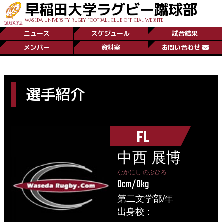
早稲田大学ラグビー蹴球部
WASEDA UNIVERSITY RUGBY FOOTBALL CLUB OFFICIAL WEBSITE
ニュース
スケジュール
試合結果
メンバー
資料室
お問い合わせ
選手紹介
FL
中西 展博
なかにし のぶひろ
0cm/0kg
第二文学部/年
出身校：